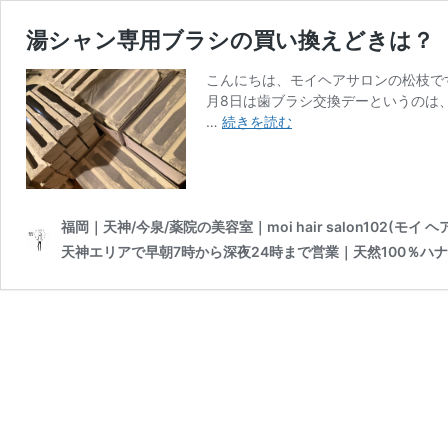
湯シャン専用ブラシの買い換えどきは？
こんにちは、モイヘアサロンの松枝で
月8日は歯ブラシ交換デーというのは、
湯
…
続きを読む
シ
ャ
ン
専
用
福岡｜天神/今泉/薬院の美容室｜moi hair salon10
ブ
天神エリアで早朝7時から深夜24時まで営業｜天然100％ハ
ラ
シ
の
買
い
換
え
ど
き