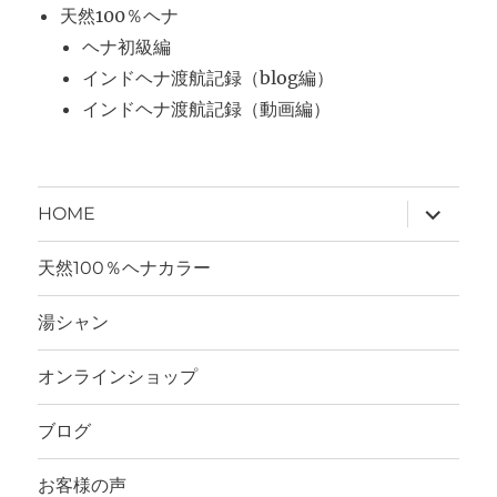
天然100％ヘナ
ヘナ初級編
インドヘナ渡航記録（blog編）
インドヘナ渡航記録（動画編）
サ
HOME
ブ
メ
ニ
天然100％ヘナカラー
ュ
ー
を
湯シャン
展
開
オンラインショップ
ブログ
お客様の声