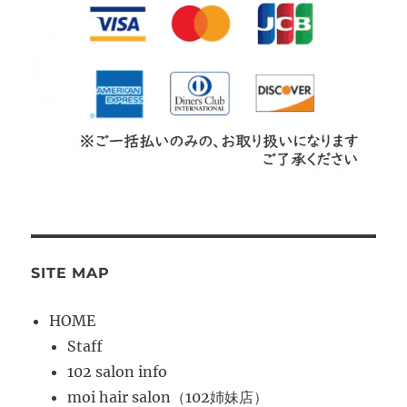
SITE MAP
HOME
Staff
102 salon info
moi hair salon（102姉妹店）