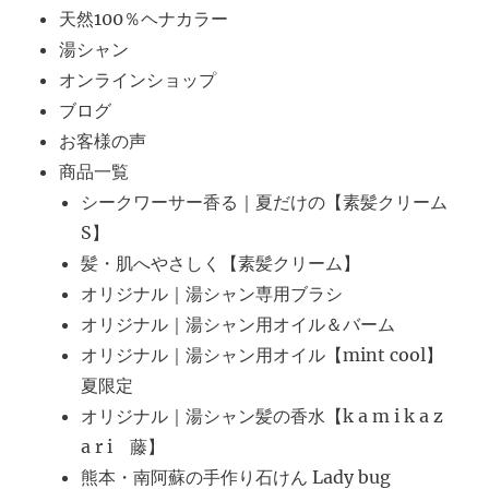
天然100％ヘナカラー
湯シャン
オンラインショップ
ブログ
お客様の声
商品一覧
シークワーサー香る｜夏だけの【素髪クリーム
S】
髪・肌へやさしく【素髪クリーム】
オリジナル｜湯シャン専用ブラシ
オリジナル｜湯シャン用オイル＆バーム
オリジナル｜湯シャン用オイル【mint cool】
夏限定
オリジナル｜湯シャン髪の香水【k a m i k a z
a r i 藤】
熊本・南阿蘇の手作り石けん Lady bug