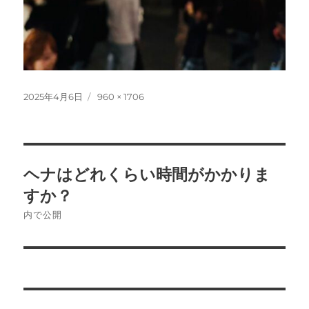
投
フ
2025年4月6日
960 × 1706
稿
ル
日:
サ
イ
ズ
投
ヘナはどれくらい時間がかかりま
稿
すか？
ナ
内で公開
ビ
ゲ
ー