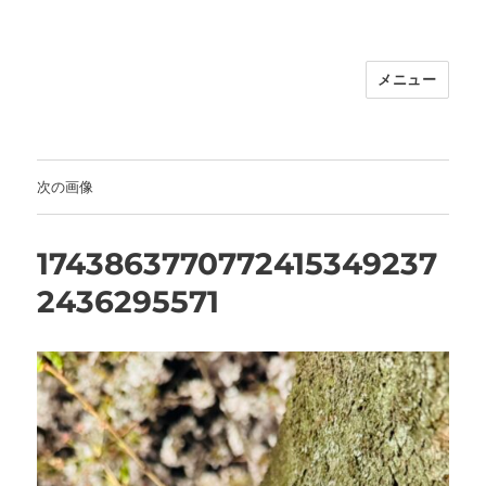
メニュー
福岡｜天神/今泉/薬院の美容室｜moi
hair salon102(モイ ヘアサロン）｜
30代からの大人の本気ケアサロン｜オ
フィシャルサイト｜福岡天神エリアで
次の画像
早朝7時から深夜24時まで営業｜天然
100％ハナヘナ｜湯シャン｜
1743863770772415349237
2436295571