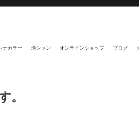
moi hair salon102(モイ
綺麗にする事に, 徹底的に向き合うヘアサロンです。天然100%ヘナ、オーガニック
no poo｜福岡天神｜今泉｜薬院｜
イト｜福岡天神エリアで早朝7時から
％ヘナカラー
湯シャン
オンラインショップ
ブログ
す。