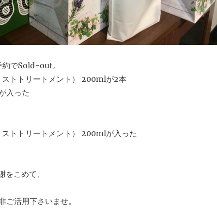
でSold-out。
ミストトリートメント） 200mlが2本
が入った
ミストトリートメント） 200mlが入った
感謝をこめて、
非ご活用下さいませ。