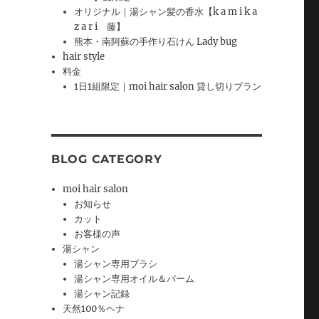
オリジナル｜湯シャン髪の香水【k a m i k a
z a r i 藤】
熊本・南阿蘇の手作り石けん Lady bug
hair style
料金
1日1組限定｜moi hair salon 貸し切りプラン
BLOG CATEGORY
moi hair salon
お知らせ
カット
お客様の声
湯シャン
湯シャン専用ブラシ
湯シャン専用オイル＆バーム
湯シャン記録
天然100％ヘナ