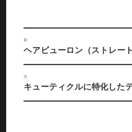
投
前
稿
ヘアビューロン（ストレー
前
の
ナ
投
ビ
稿:
次
ゲ
キューティクルに特化した
次
の
ー
投
シ
稿:
ョ