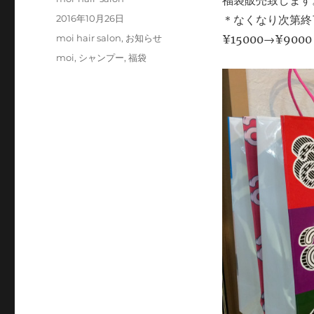
福袋販売致します
稿
投
2016年10月26日
＊なくなり次第終
者
稿
カ
moi hair salon
,
お知らせ
¥15000→¥9000
日:
テ
タ
moi
,
シャンプー
,
福袋
ゴ
グ
リ
ー