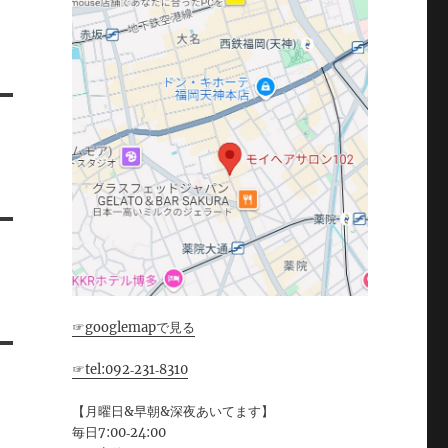
☞googlemapで見る
☞tel:092‐231‐8310
【月曜日&早朝&深夜あいてます】
毎日7:00‐24:00