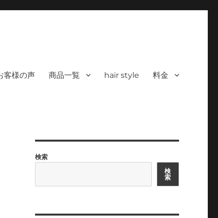
 ヘアサロン）｜30代からの大人の本気
カラーを使った髪/白髪染めと高い技術で、健やかで美しい髪へ｜福岡で深夜24時
深夜24時まで営業｜天然100％
お客様の声
商品一覧
hair style
料金
検索
検
索