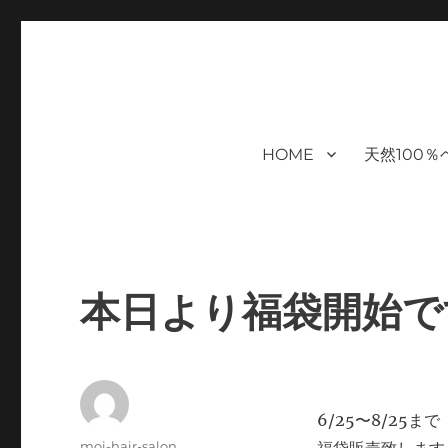
福岡｜天神/今泉/薬院の美容室｜
moi hair salon102は,『鏡1つ椅子1つ』。 髪を
まで営業｜天然100％ハナヘナ｜湯シャン｜ヘアドネーション｜
ケアサロン｜オフィシャルサ
HOME
天然100
ハナヘナ｜湯シャン｜
本日より福袋開始で
6/25〜8/25まで
投
moi-hair-salon