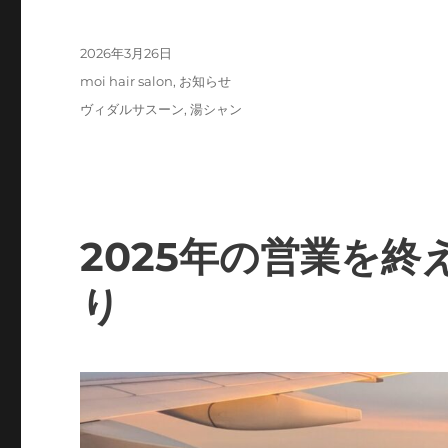
投
2026年3月26日
稿
カ
moi hair salon
,
お知らせ
日:
テ
タ
ヴィダルサスーン
,
湯シャン
ゴ
グ
リ
ー
2025年の営業を終
り