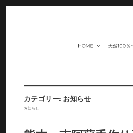
福岡｜天神/今泉/薬院の美容室｜
moi hair salon102は,『鏡1つ椅子1つ』。 髪を
まで営業｜天然100％ハナヘナ｜湯シャン｜ヘアドネーション｜
ケアサロン｜オフィシャルサ
HOME
天然100
ハナヘナ｜湯シャン｜
カテゴリー:
お知らせ
お知らせ