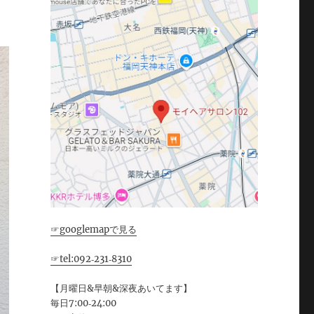
☞googlemapで見る
☞tel:092‐231‐8310
【月曜日&早朝&深夜あいてます】
毎日7:00‐24:00