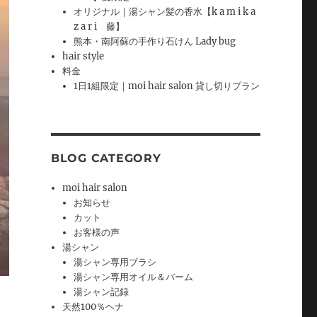
オリジナル｜湯シャン髪の香水【k a m i k a
z a r i 藤】
熊本・南阿蘇の手作り石けん Lady bug
hair style
料金
1日1組限定｜moi hair salon 貸し切りプラン
BLOG CATEGORY
moi hair salon
お知らせ
カット
お客様の声
湯シャン
湯シャン専用ブラシ
湯シャン専用オイル＆バーム
湯シャン記録
天然100％ヘナ