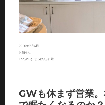
投
2026年7月6日
稿
カ
お知らせ
日:
テ
タ
Ladybug
,
せっけん
,
石鹸
ゴ
グ
リ
ー
GWも休まず営業。
で眠たくなるのか？