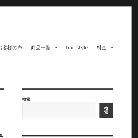
 ヘアサロン）｜30代からの大人の本気
カラーを使った髪/白髪染めと高い技術で、健やかで美しい髪へ｜福岡で深夜24時
深夜24時まで営業｜天然100％
お客様の声
商品一覧
hair style
料金
検索
検
索