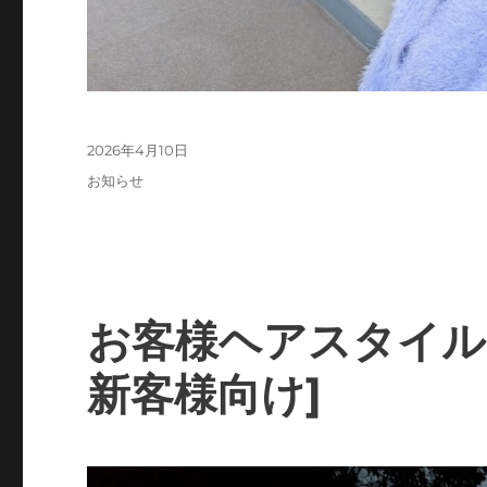
投
2026年4月10日
稿
カ
お知らせ
日:
テ
ゴ
リ
ー
お客様ヘアスタイル
新客様向け]