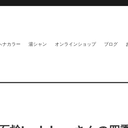
moi hair salon102(モイ
綺麗にする事に, 徹底的に向き合うヘアサロンです。天然100%ヘナ、オーガニック
no poo｜福岡天神｜今泉｜薬院｜
イト｜福岡天神エリアで早朝7時から
％ヘナカラー
湯シャン
オンラインショップ
ブログ