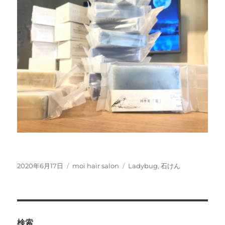
投
カ
タ
2020年6月17日
moi hair salon
Ladybug
,
石けん
稿
テ
グ
日:
ゴ
リ
ー
検索