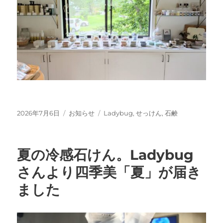
投
カ
タ
2026年7月6日
お知らせ
Ladybug
,
せっけん
,
石鹸
稿
テ
グ
日:
ゴ
リ
夏の冷感石けん。Ladybug
ー
さんより四季美「夏」が届き
ました