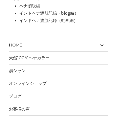
ヘナ初級編
インドヘナ渡航記録（blog編）
インドヘナ渡航記録（動画編）
サ
HOME
ブ
メ
ニ
天然100％ヘナカラー
ュ
ー
を
湯シャン
展
開
オンラインショップ
ブログ
お客様の声