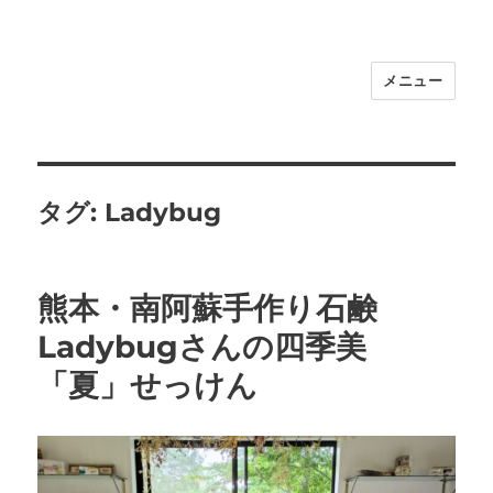
メニュー
福岡｜天神/今泉/薬院の美容室｜moi
hair salon102(モイ ヘアサロン）｜
30代からの大人の本気ケアサロン｜オ
フィシャルサイト｜福岡天神エリアで
タグ:
Ladybug
早朝7時から深夜24時まで営業｜天然
100％ハナヘナ｜湯シャン｜
熊本・南阿蘇手作り石鹸
Ladybugさんの四季美
「夏」せっけん