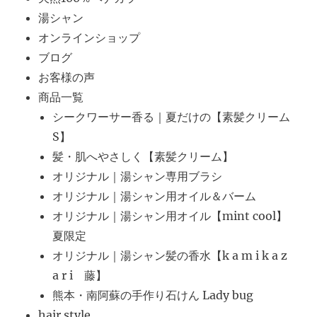
湯シャン
オンラインショップ
ブログ
お客様の声
商品一覧
シークワーサー香る｜夏だけの【素髪クリーム
S】
髪・肌へやさしく【素髪クリーム】
オリジナル｜湯シャン専用ブラシ
オリジナル｜湯シャン用オイル＆バーム
オリジナル｜湯シャン用オイル【mint cool】
夏限定
オリジナル｜湯シャン髪の香水【k a m i k a z
a r i 藤】
熊本・南阿蘇の手作り石けん Lady bug
hair style