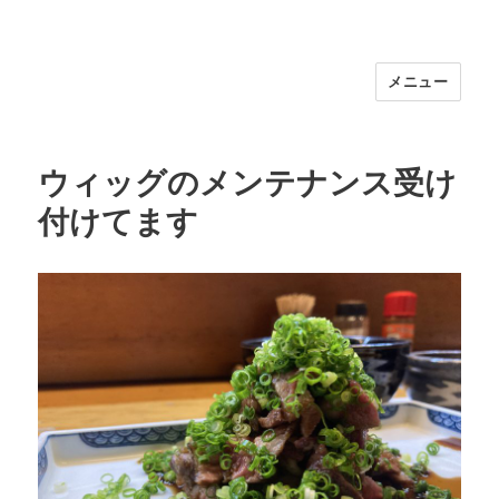
メニュー
福岡｜天神/今泉/薬院の美容室｜moi
hair salon102(モイ ヘアサロン）｜
30代からの大人の本気ケアサロン｜オ
ウィッグのメンテナンス受け
フィシャルサイト｜福岡天神エリアで
付けてます
早朝7時から深夜24時まで営業｜天然
100％ハナヘナ｜湯シャン｜