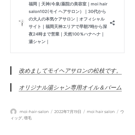
改めましてモイヘアサロンの松枝です。
オリジナル湯シャン専用オイル＆バーム
投
投
カ
タ
moi-hair-salon
2022年7月19日
moi hair salon
ウ
稿
稿
テ
グ
ィッグ
,
増毛
者
日:
ゴ
リ