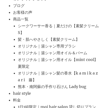
ブログ
お客様の声
商品一覧
シークワーサー香る｜夏だけの【素髪クリーム
S】
髪・肌へやさしく【素髪クリーム】
オリジナル｜湯シャン専用ブラシ
オリジナル｜湯シャン用オイル＆バーム
オリジナル｜湯シャン用オイル【mint cool】
夏限定
オリジナル｜湯シャン髪の香水【k a m i k a z
a r i 藤】
熊本・南阿蘇の手作り石けん Lady bug
hair style
料金
1日1組限定｜moi hair salon 貸し切りプラン