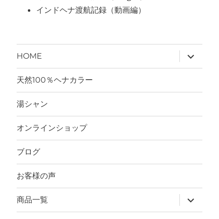
インドヘナ渡航記録（動画編）
サ
HOME
ブ
メ
ニ
天然100％ヘナカラー
ュ
ー
を
湯シャン
展
開
オンラインショップ
ブログ
お客様の声
サ
商品一覧
ブ
メ