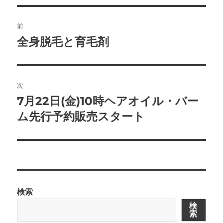
ー
投
前
稿
全身脱毛と育毛剤
前
の
ナ
投
ビ
稿:
次
ゲ
7月22日(金)10時ヘアオイル・バー
次
の
ム先行予約販売スタート
ー
投
シ
稿:
ョ
ン
検索
検
索