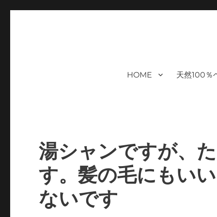
福岡｜天神/今泉/薬院の美容室｜
moi hair salon102は,『鏡1つ椅子1つ』。 髪を
まで営業｜天然100％ハナヘナ｜湯シャン｜ヘアドネーション｜
ケアサロン｜オフィシャルサ
HOME
天然100
ハナヘナ｜湯シャン｜
湯シャンですが、た
す。髪の毛にもいい
ないです