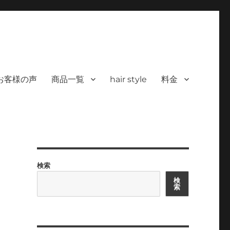
 ヘアサロン）｜30代からの大人の本気
カラーを使った髪/白髪染めと高い技術で、健やかで美しい髪へ｜福岡で深夜24時
深夜24時まで営業｜天然100％
お客様の声
商品一覧
hair style
料金
検索
検
索