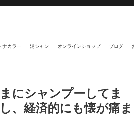
moi hair salon102(モイ
綺麗にする事に, 徹底的に向き合うヘアサロンです。天然100%ヘナ、オーガニック
no poo｜福岡天神｜今泉｜薬院｜
イト｜福岡天神エリアで早朝7時から
％ヘナカラー
湯シャン
オンラインショップ
ブログ
まにシャンプーしてま
し、経済的にも懐が痛ま