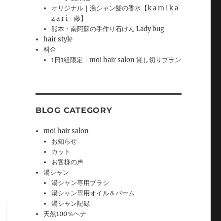
オリジナル｜湯シャン髪の香水【k a m i k a
z a r i 藤】
熊本・南阿蘇の手作り石けん Lady bug
hair style
料金
1日1組限定｜moi hair salon 貸し切りプラン
BLOG CATEGORY
moi hair salon
お知らせ
カット
お客様の声
湯シャン
湯シャン専用ブラシ
湯シャン専用オイル＆バーム
湯シャン記録
天然100％ヘナ