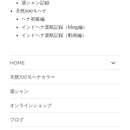
湯シャン記録
天然100％ヘナ
ヘナ初級編
インドヘナ渡航記録（blog編）
インドヘナ渡航記録（動画編）
サ
HOME
ブ
メ
ニ
天然100％ヘナカラー
ュ
ー
を
湯シャン
展
開
オンラインショップ
ブログ