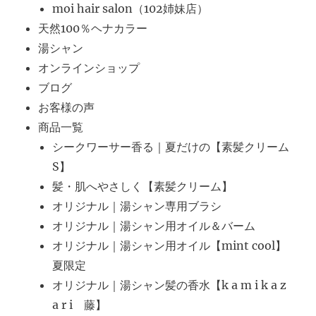
moi hair salon（102姉妹店）
天然100％ヘナカラー
湯シャン
オンラインショップ
ブログ
お客様の声
商品一覧
シークワーサー香る｜夏だけの【素髪クリーム
S】
髪・肌へやさしく【素髪クリーム】
オリジナル｜湯シャン専用ブラシ
オリジナル｜湯シャン用オイル＆バーム
オリジナル｜湯シャン用オイル【mint cool】
夏限定
オリジナル｜湯シャン髪の香水【k a m i k a z
a r i 藤】