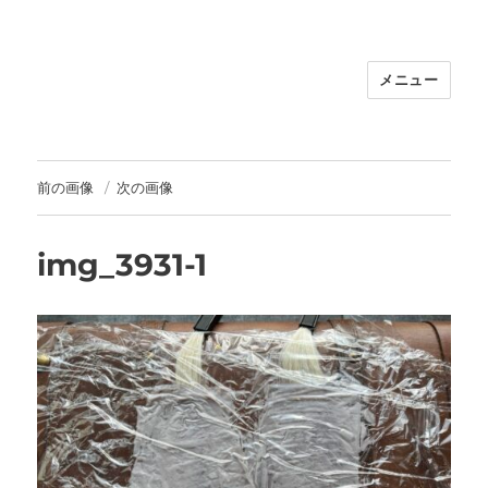
メニュー
福岡｜天神/今泉/薬院の美容室｜moi
hair salon102(モイ ヘアサロン）｜
30代からの大人の本気ケアサロン｜オ
フィシャルサイト｜福岡天神エリアで
前の画像
次の画像
早朝7時から深夜24時まで営業｜天然
100％ハナヘナ｜湯シャン｜
img_3931-1