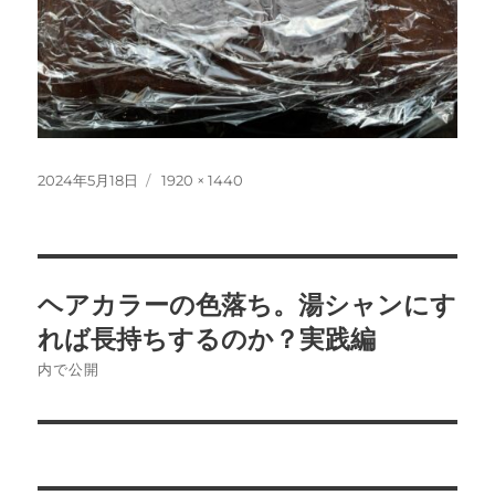
投
フ
2024年5月18日
1920 × 1440
稿
ル
日:
サ
イ
ズ
投
ヘアカラーの色落ち。湯シャンにす
稿
れば長持ちするのか？実践編
ナ
内で公開
ビ
ゲ