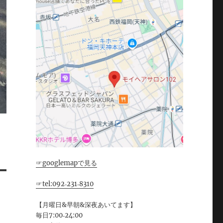
☞googlemapで見る
☞tel:092‐231‐8310
【月曜日&早朝&深夜あいてます】
毎日7:00‐24:00