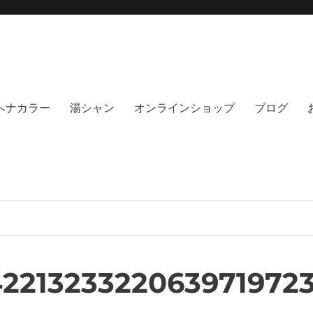
moi hair salon102(モイ
綺麗にする事に, 徹底的に向き合うヘアサロンです。天然100%ヘナ、オーガニック
no poo｜福岡天神｜今泉｜薬院｜
イト｜福岡天神エリアで早朝7時から
％ヘナカラー
湯シャン
オンラインショップ
ブログ
4221323322063971972