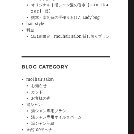
オリジナル｜湯シャン髪の香水【k a m i k a
z a r i 藤】
熊本・南阿蘇の手作り石けん Lady bug
hair style
料金
1日1組限定｜moi hair salon 貸し切りプラン
BLOG CATEGORY
moi hair salon
お知らせ
カット
お客様の声
湯シャン
湯シャン専用ブラシ
湯シャン専用オイル＆バーム
湯シャン記録
天然100％ヘナ