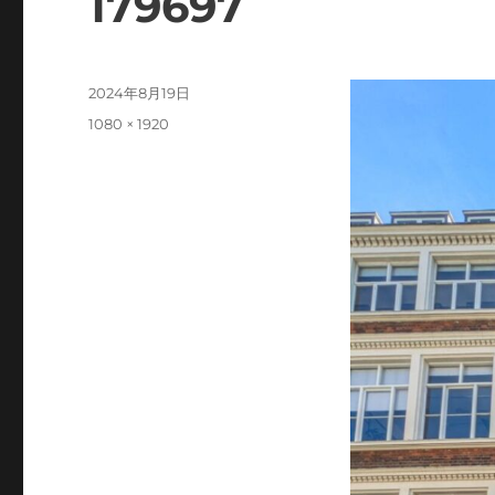
179697
投
2024年8月19日
稿
フ
1080 × 1920
日:
ル
サ
イ
ズ