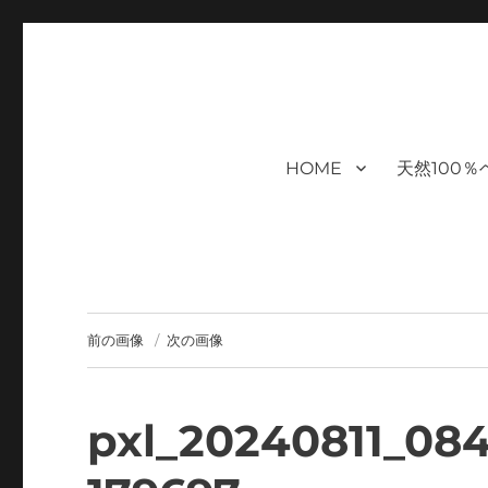
福岡｜天神/今泉/薬院の美容室｜
moi hair salon102は,『鏡1つ椅子1つ』。 髪を
まで営業｜天然100％ハナヘナ｜湯シャン｜ヘアドネーション｜
ケアサロン｜オフィシャルサ
HOME
天然100
ハナヘナ｜湯シャン｜
前の画像
次の画像
pxl_20240811_08