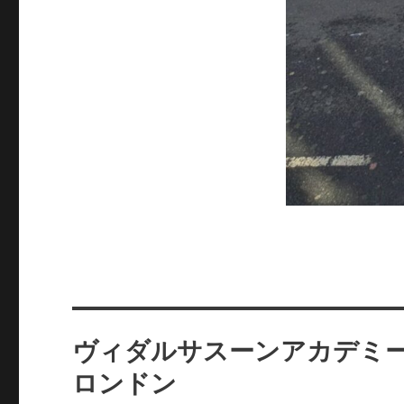
投
ヴィダルサスーンアカデミ
稿
ロンドン
ナ