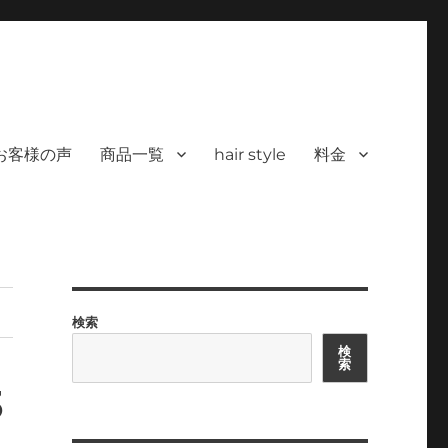
 ヘアサロン）｜30代からの大人の本気
カラーを使った髪/白髪染めと高い技術で、健やかで美しい髪へ｜福岡で深夜24時
深夜24時まで営業｜天然100％
お客様の声
商品一覧
hair style
料金
検索
検
索
3