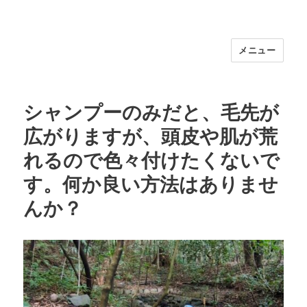
メニュー
福岡｜天神/今泉/薬院の美容室｜moi
hair salon102(モイ ヘアサロン）｜
30代からの大人の本気ケアサロン｜オ
シャンプーのみだと、毛先が
フィシャルサイト｜福岡天神エリアで
広がりますが、頭皮や肌が荒
早朝7時から深夜24時まで営業｜天然
100％ハナヘナ｜湯シャン｜
れるので色々付けたくないで
す。何か良い方法はありませ
んか？