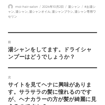
投
投
カ
タ
moi-hair-salon
2024年10月2日
湯シャン
#お湯シ
稿
稿
テ
グ
ャン
,
湯シャン
,
湯シャンオイル
,
湯シャンブラシ
,
湯シャン専用ワ
者
日:
ゴ
セリン
リ
ー
投
前
稿
湯シャンをしてます。ドライシャ
前
の
ンプーはどうでしょうか？
ナ
投
ビ
稿:
ゲ
次
サイトを見てヘナに興味がありま
次
ー
の
す。サラサラの髪に憧れるのです
シ
投
が、ヘナカラーの方が髪が綺麗に見
稿: