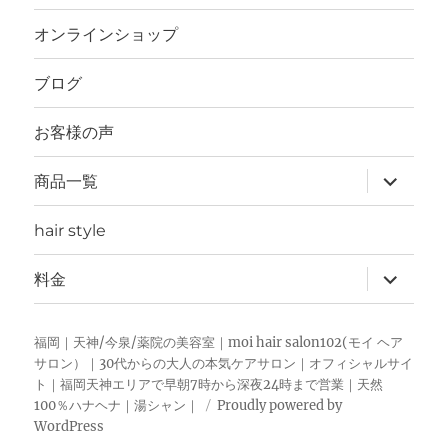
開
オンラインショップ
ブログ
お客様の声
サ
商品一覧
ブ
メ
ニ
hair style
ュ
ー
を
サ
料金
展
ブ
開
メ
ニ
ュ
福岡｜天神/今泉/薬院の美容室｜moi hair salon102(モイ ヘア
ー
サロン）｜30代からの大人の本気ケアサロン｜オフィシャルサイ
を
ト｜福岡天神エリアで早朝7時から深夜24時まで営業｜天然
展
開
100％ハナヘナ｜湯シャン｜
Proudly powered by
WordPress