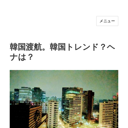
メニュー
福岡｜天神/今泉/薬院の美容室｜moi
hair salon102(モイ ヘアサロン）｜
30代からの大人の本気ケアサロン｜オ
韓国渡航。韓国トレンド？ヘ
フィシャルサイト｜福岡天神エリアで
ナは？
早朝7時から深夜24時まで営業｜天然
100％ハナヘナ｜湯シャン｜