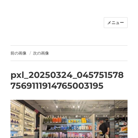
メニュー
福岡｜天神/今泉/薬院の美容室｜moi
hair salon102(モイ ヘアサロン）｜
30代からの大人の本気ケアサロン｜オ
フィシャルサイト｜福岡天神エリアで
前の画像
次の画像
早朝7時から深夜24時まで営業｜天然
100％ハナヘナ｜湯シャン｜
pxl_20250324_045751578
7569111914765003195