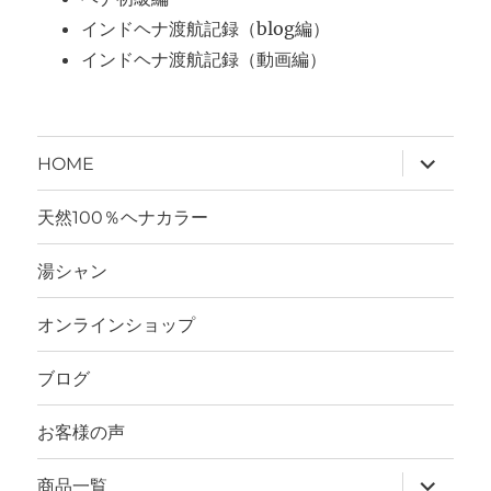
インドヘナ渡航記録（blog編）
インドヘナ渡航記録（動画編）
サ
HOME
ブ
メ
ニ
天然100％ヘナカラー
ュ
ー
を
湯シャン
展
開
オンラインショップ
ブログ
お客様の声
サ
商品一覧