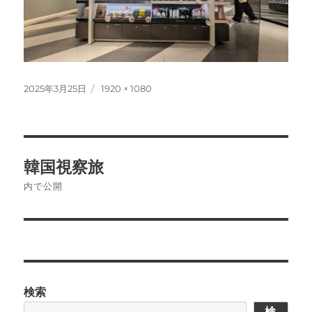
投
フ
2025年3月25日
1920 × 1080
稿
ル
日:
サ
イ
ズ
投
韓国視察旅
稿
内で公開
ナ
ビ
ゲ
検索
ー
検