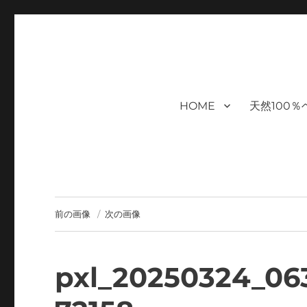
福岡｜天神/今泉/薬院の美容室｜
moi hair salon102は,『鏡1つ椅子1つ』。 髪を
まで営業｜天然100％ハナヘナ｜湯シャン｜ヘアドネーション｜
ケアサロン｜オフィシャルサ
HOME
天然100
ハナヘナ｜湯シャン｜
前の画像
次の画像
pxl_20250324_06