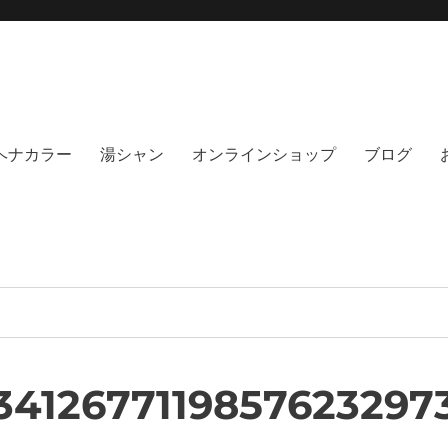
moi hair salon102(モイ
綺麗にする事に, 徹底的に向き合うヘアサロンです。天然100%ヘナ、オーガニック
no poo｜福岡天神｜今泉｜薬院｜
イト｜福岡天神エリアで早朝7時から
％ヘナカラー
湯シャン
オンラインショップ
ブログ
3412677119857623297