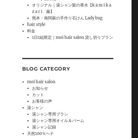
オリジナル｜湯シャン髪の香水【k a m i k a
z a r i 藤】
熊本・南阿蘇の手作り石けん Lady bug
hair style
料金
1日1組限定｜moi hair salon 貸し切りプラン
BLOG CATEGORY
moi hair salon
お知らせ
カット
お客様の声
湯シャン
湯シャン専用ブラシ
湯シャン専用オイル＆バーム
湯シャン記録
天然100％ヘナ