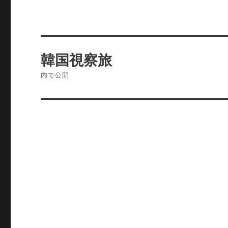
投
韓国視察旅
稿
内で公開
ナ
ビ
ゲ
ー
シ
ョ
ン