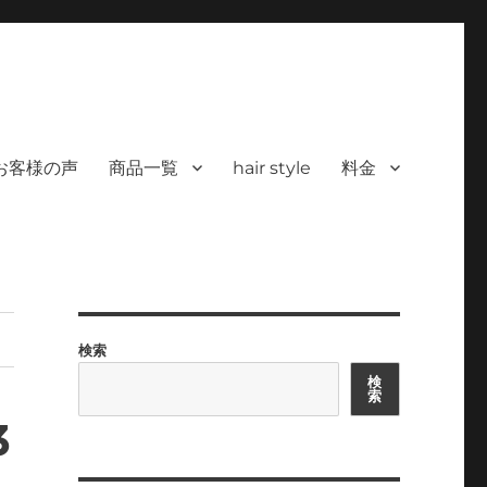
 ヘアサロン）｜30代からの大人の本気
カラーを使った髪/白髪染めと高い技術で、健やかで美しい髪へ｜福岡で深夜24時
深夜24時まで営業｜天然100％
お客様の声
商品一覧
hair style
料金
検索
検
索
3