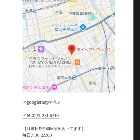
☞googlemapで見る
☞tel:092‐231‐8310
【月曜日&早朝&深夜あいてます】
毎日7:00‐24:00