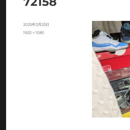
72158
投
2025年3月25日
稿
フ
1920 × 1080
日:
ル
サ
イ
ズ