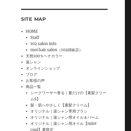
SITE MAP
HOME
Staff
102 salon info
moi hair salon（102姉妹店）
天然100％ヘナカラー
湯シャン
オンラインショップ
ブログ
お客様の声
商品一覧
シークワーサー香る｜夏だけの【素髪クリー
ムS】
髪・肌へやさしく【素髪クリーム】
オリジナル｜湯シャン専用ブラシ
オリジナル｜湯シャン用オイル＆バーム
オリジナル｜湯シャン用オイル【mint
cool】夏限定