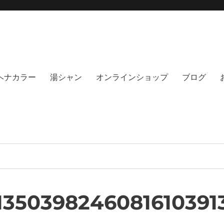
moi hair salon102(モイ
綺麗にする事に, 徹底的に向き合うヘアサロンです。天然100%ヘナ、オーガニック
no poo｜福岡天神｜今泉｜薬院｜
イト｜福岡天神エリアで早朝7時から
％ヘナカラー
湯シャン
オンラインショップ
ブログ
1350398246081610391