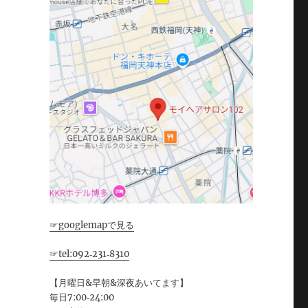
☞googlemapで見る
☞tel:092‐231‐8310
【月曜日&早朝&深夜あいてます】
毎日7:00‐24:00