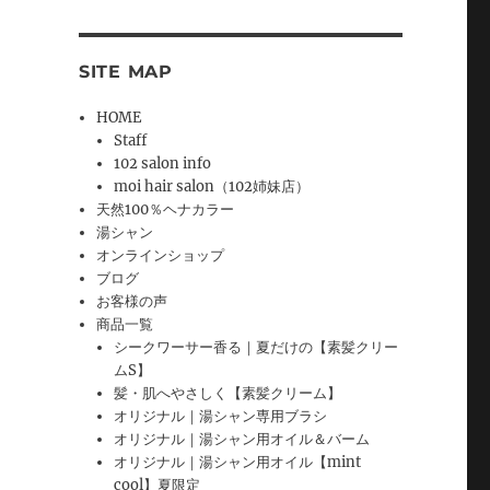
SITE MAP
HOME
Staff
102 salon info
moi hair salon（102姉妹店）
天然100％ヘナカラー
湯シャン
オンラインショップ
ブログ
お客様の声
商品一覧
シークワーサー香る｜夏だけの【素髪クリー
ムS】
髪・肌へやさしく【素髪クリーム】
オリジナル｜湯シャン専用ブラシ
オリジナル｜湯シャン用オイル＆バーム
オリジナル｜湯シャン用オイル【mint
cool】夏限定