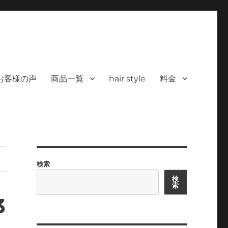
 ヘアサロン）｜30代からの大人の本気
カラーを使った髪/白髪染めと高い技術で、健やかで美しい髪へ｜福岡で深夜24時
深夜24時まで営業｜天然100％
お客様の声
商品一覧
hair style
料金
検索
検
索
3