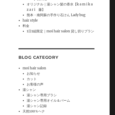
オリジナル｜湯シャン髪の香水【k a m i k a
z a r i 藤】
熊本・南阿蘇の手作り石けん Lady bug
hair style
料金
1日1組限定｜moi hair salon 貸し切りプラン
BLOG CATEGORY
moi hair salon
お知らせ
カット
お客様の声
湯シャン
湯シャン専用ブラシ
湯シャン専用オイル＆バーム
湯シャン記録
天然100％ヘナ