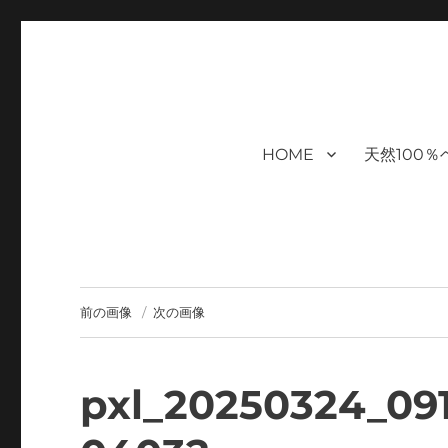
福岡｜天神/今泉/薬院の美容室｜
moi hair salon102は,『鏡1つ椅子1つ』。 髪を
まで営業｜天然100％ハナヘナ｜湯シャン｜ヘアドネーション｜
ケアサロン｜オフィシャルサ
HOME
天然100
ハナヘナ｜湯シャン｜
前の画像
次の画像
pxl_20250324_09