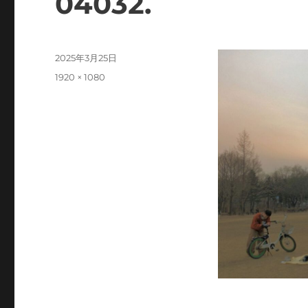
04032.
投
2025年3月25日
稿
フ
1920 × 1080
日:
ル
サ
イ
ズ