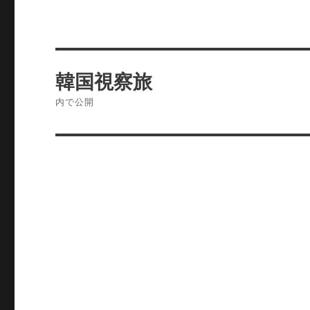
投
韓国視察旅
稿
内で公開
ナ
ビ
ゲ
ー
シ
ョ
ン