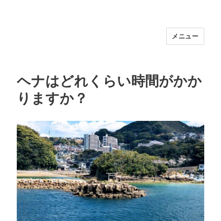
メニュー
福岡｜天神/今泉/薬院の美容室｜moi
hair salon102(モイ ヘアサロン）｜
30代からの大人の本気ケアサロン｜オ
ヘナはどれくらい時間がかか
フィシャルサイト｜福岡天神エリアで
りますか？
早朝7時から深夜24時まで営業｜天然
100％ハナヘナ｜湯シャン｜