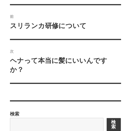
ー
投
前
稿
スリランカ研修について
前
の
ナ
投
ビ
稿:
次
ゲ
ヘナって本当に髪にいいんです
次
の
か？
ー
投
シ
稿:
ョ
ン
検索
検
索