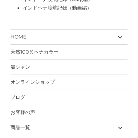
インドヘナ渡航記録（動画編）
サ
HOME
ブ
メ
ニ
天然100％ヘナカラー
ュ
ー
を
湯シャン
展
開
オンラインショップ
ブログ
お客様の声
サ
商品一覧
ブ
メ