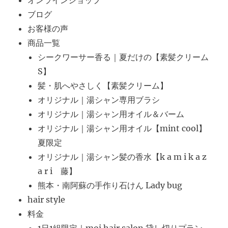
ブログ
お客様の声
商品一覧
シークワーサー香る｜夏だけの【素髪クリーム
S】
髪・肌へやさしく【素髪クリーム】
オリジナル｜湯シャン専用ブラシ
オリジナル｜湯シャン用オイル＆バーム
オリジナル｜湯シャン用オイル【mint cool】
夏限定
オリジナル｜湯シャン髪の香水【k a m i k a z
a r i 藤】
熊本・南阿蘇の手作り石けん Lady bug
hair style
料金
1日1組限定｜moi hair salon 貸し切りプラン