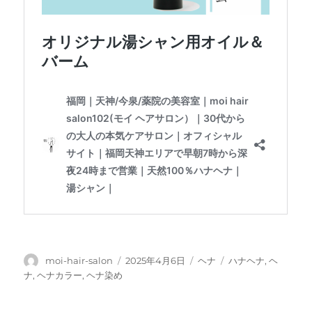
投
投
カ
タ
moi-hair-salon
2025年4月6日
ヘナ
ハナヘナ
,
ヘ
稿
稿
テ
グ
ナ
,
ヘナカラー
,
ヘナ染め
者
日:
ゴ
リ