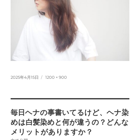
投
フ
2025年4月15日
1200 × 900
稿
ル
日:
サ
イ
ズ
投
毎日ヘナの事書いてるけど、ヘナ染
稿
めは白髪染めと何が違うの？どんな
ナ
メリットがありますか？