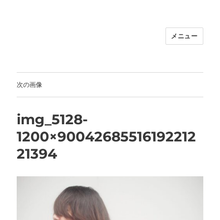
メニュー
福岡｜天神/今泉/薬院の美容室｜moi
hair salon102(モイ ヘアサロン）｜
30代からの大人の本気ケアサロン｜オ
フィシャルサイト｜福岡天神エリアで
次の画像
早朝7時から深夜24時まで営業｜天然
100％ハナヘナ｜湯シャン｜
img_5128-
1200×90042685516192212
21394