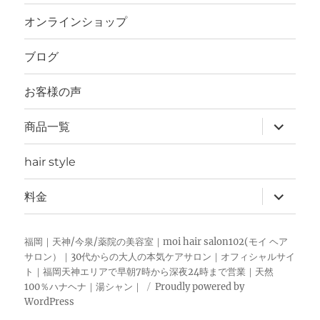
開
オンラインショップ
ブログ
お客様の声
サ
商品一覧
ブ
メ
ニ
hair style
ュ
ー
を
サ
料金
展
ブ
開
メ
ニ
ュ
福岡｜天神/今泉/薬院の美容室｜moi hair salon102(モイ ヘア
ー
サロン）｜30代からの大人の本気ケアサロン｜オフィシャルサイ
を
ト｜福岡天神エリアで早朝7時から深夜24時まで営業｜天然
展
開
100％ハナヘナ｜湯シャン｜
Proudly powered by
WordPress