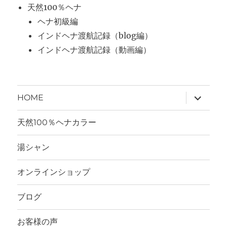
天然100％ヘナ
ヘナ初級編
インドヘナ渡航記録（blog編）
インドヘナ渡航記録（動画編）
サ
HOME
ブ
メ
ニ
天然100％ヘナカラー
ュ
ー
を
湯シャン
展
開
オンラインショップ
ブログ
お客様の声