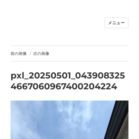
メニュー
福岡｜天神/今泉/薬院の美容室｜moi
hair salon102(モイ ヘアサロン）｜
30代からの大人の本気ケアサロン｜オ
フィシャルサイト｜福岡天神エリアで
前の画像
次の画像
早朝7時から深夜24時まで営業｜天然
100％ハナヘナ｜湯シャン｜
pxl_20250501_043908325
4667060967400204224