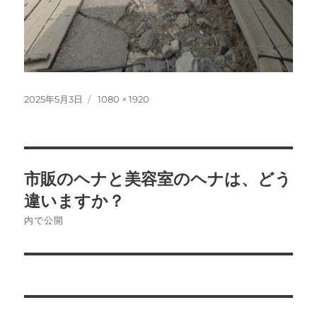
投
フ
2025年5月3日
1080 × 1920
稿
ル
日:
サ
イ
ズ
投
市販のヘナと美容室のヘナは、どう
稿
違いますか？
ナ
内で公開
ビ
ゲ
ー