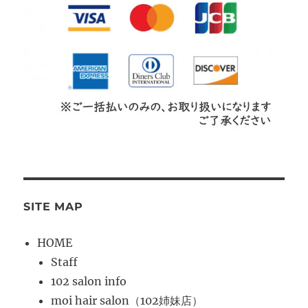
SITE MAP
HOME
Staff
102 salon info
moi hair salon（102姉妹店）