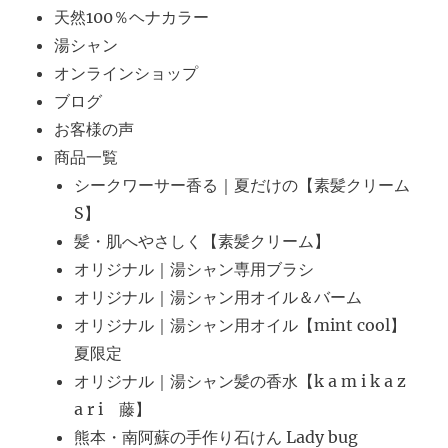
天然100％ヘナカラー
湯シャン
オンラインショップ
ブログ
お客様の声
商品一覧
シークワーサー香る｜夏だけの【素髪クリーム
S】
髪・肌へやさしく【素髪クリーム】
オリジナル｜湯シャン専用ブラシ
オリジナル｜湯シャン用オイル＆バーム
オリジナル｜湯シャン用オイル【mint cool】
夏限定
オリジナル｜湯シャン髪の香水【k a m i k a z
a r i 藤】
熊本・南阿蘇の手作り石けん Lady bug