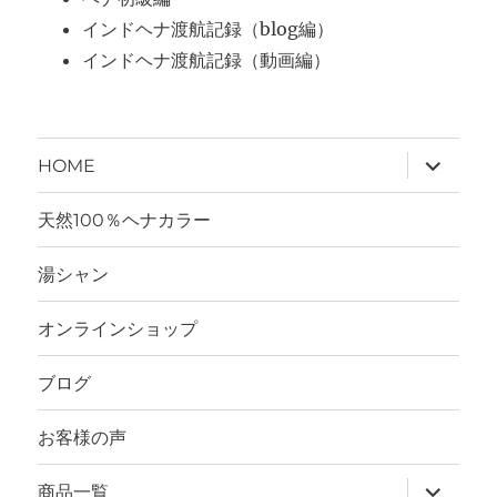
インドヘナ渡航記録（blog編）
インドヘナ渡航記録（動画編）
サ
HOME
ブ
メ
ニ
天然100％ヘナカラー
ュ
ー
を
湯シャン
展
開
オンラインショップ
ブログ
お客様の声
サ
商品一覧