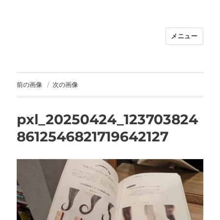
メニュー
福岡｜天神/今泉/薬院の美容室｜moi
hair salon102(モイ ヘアサロン）｜
30代からの大人の本気ケアサロン｜オ
フィシャルサイト｜福岡天神エリアで
前の画像
次の画像
早朝7時から深夜24時まで営業｜天然
100％ハナヘナ｜湯シャン｜
pxl_20250424_123703824
8612546821719642127