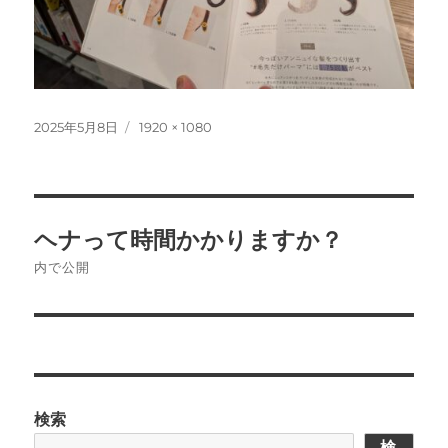
投
フ
2025年5月8日
1920 × 1080
稿
ル
日:
サ
イ
ズ
投
ヘナって時間かかりますか？
稿
内で公開
ナ
ビ
ゲ
検索
ー
検