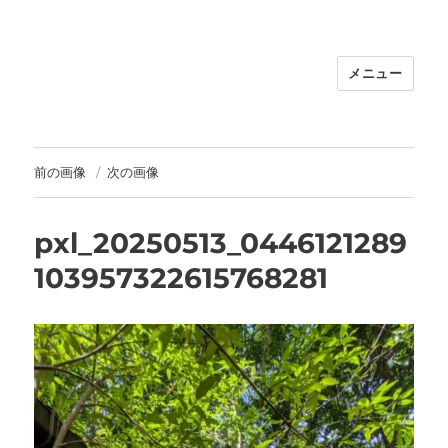
メニュー
福岡｜天神/今泉/薬院の美容室｜moi
hair salon102(モイ ヘアサロン）｜
30代からの大人の本気ケアサロン｜オ
フィシャルサイト｜福岡天神エリアで
前の画像
次の画像
早朝7時から深夜24時まで営業｜天然
100％ハナヘナ｜湯シャン｜
pxl_20250513_0446121289
103957322615768281