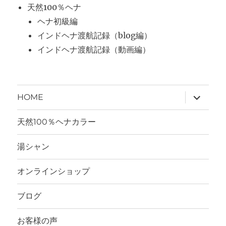
天然100％ヘナ
ヘナ初級編
インドヘナ渡航記録（blog編）
インドヘナ渡航記録（動画編）
サ
HOME
ブ
メ
ニ
天然100％ヘナカラー
ュ
ー
を
湯シャン
展
開
オンラインショップ
ブログ
お客様の声