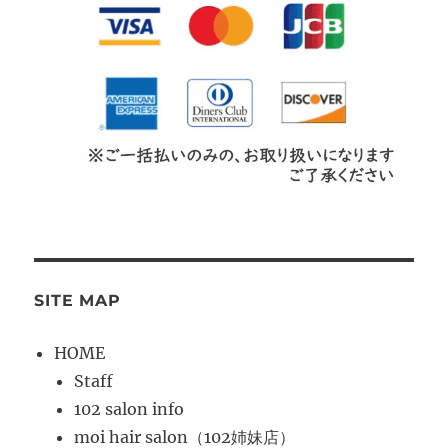
SITE MAP
HOME
Staff
102 salon info
moi hair salon（102姉妹店）