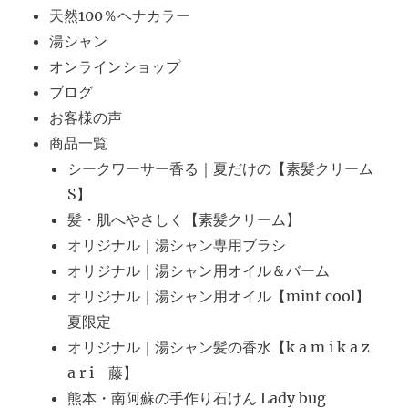
天然100％ヘナカラー
湯シャン
オンラインショップ
ブログ
お客様の声
商品一覧
シークワーサー香る｜夏だけの【素髪クリーム
S】
髪・肌へやさしく【素髪クリーム】
オリジナル｜湯シャン専用ブラシ
オリジナル｜湯シャン用オイル＆バーム
オリジナル｜湯シャン用オイル【mint cool】
夏限定
オリジナル｜湯シャン髪の香水【k a m i k a z
a r i 藤】
熊本・南阿蘇の手作り石けん Lady bug