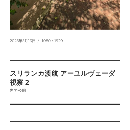
投
フ
2025年5月16日
1080 × 1920
稿
ル
日:
サ
イ
ズ
投
スリランカ渡航 アーユルヴェーダ
稿
視察 2
ナ
内で公開
ビ
ゲ
ー