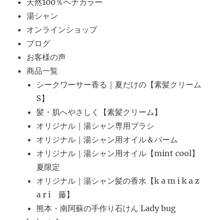
天然100％ヘナカラー
湯シャン
オンラインショップ
ブログ
お客様の声
商品一覧
シークワーサー香る｜夏だけの【素髪クリーム
S】
髪・肌へやさしく【素髪クリーム】
オリジナル｜湯シャン専用ブラシ
オリジナル｜湯シャン用オイル＆バーム
オリジナル｜湯シャン用オイル【mint cool】
夏限定
オリジナル｜湯シャン髪の香水【k a m i k a z
a r i 藤】
熊本・南阿蘇の手作り石けん Lady bug