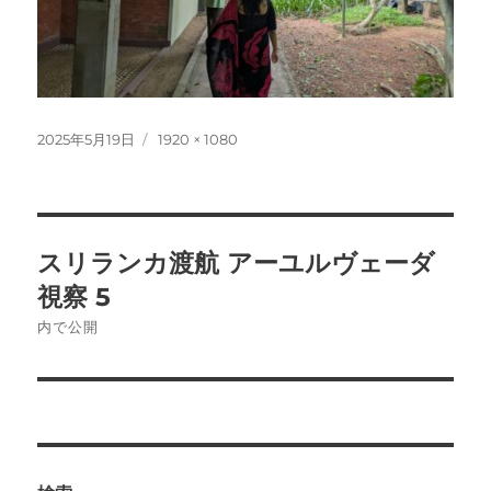
投
フ
2025年5月19日
1920 × 1080
稿
ル
日:
サ
イ
ズ
投
スリランカ渡航 アーユルヴェーダ
稿
視察 5
ナ
内で公開
ビ
ゲ
ー