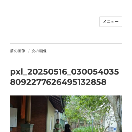
メニュー
福岡｜天神/今泉/薬院の美容室｜moi
hair salon102(モイ ヘアサロン）｜
30代からの大人の本気ケアサロン｜オ
フィシャルサイト｜福岡天神エリアで
前の画像
次の画像
早朝7時から深夜24時まで営業｜天然
100％ハナヘナ｜湯シャン｜
pxl_20250516_030054035
8092277626495132858