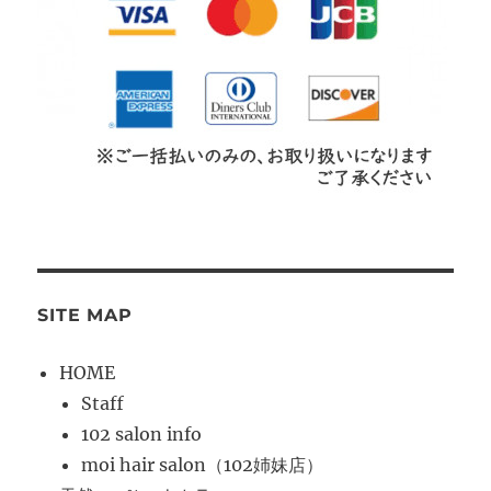
SITE MAP
HOME
Staff
102 salon info
moi hair salon（102姉妹店）