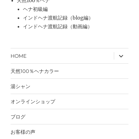
天然100％ヘナ
ヘナ初級編
インドヘナ渡航記録（blog編）
インドヘナ渡航記録（動画編）
サ
HOME
ブ
メ
ニ
天然100％ヘナカラー
ュ
ー
を
湯シャン
展
開
オンラインショップ
ブログ
お客様の声