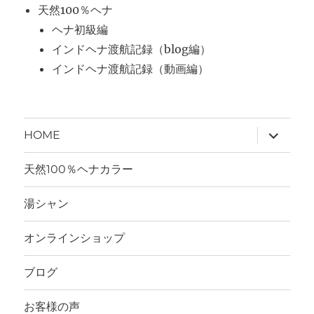
天然100％ヘナ
ヘナ初級編
インドヘナ渡航記録（blog編）
インドヘナ渡航記録（動画編）
サ
HOME
ブ
メ
ニ
天然100％ヘナカラー
ュ
ー
を
湯シャン
展
開
オンラインショップ
ブログ
お客様の声