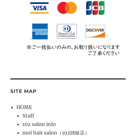
SITE MAP
HOME
Staff
102 salon info
moi hair salon（102姉妹店）