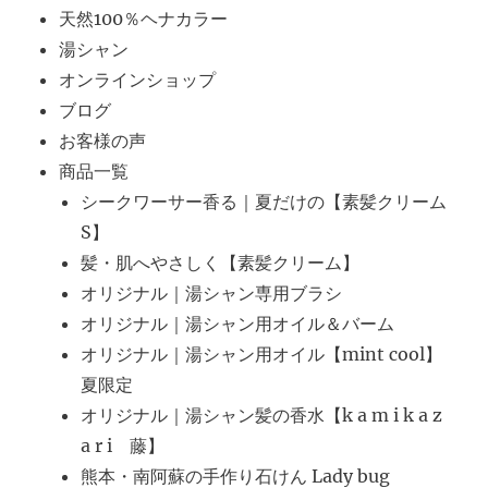
天然100％ヘナカラー
湯シャン
オンラインショップ
ブログ
お客様の声
商品一覧
シークワーサー香る｜夏だけの【素髪クリーム
S】
髪・肌へやさしく【素髪クリーム】
オリジナル｜湯シャン専用ブラシ
オリジナル｜湯シャン用オイル＆バーム
オリジナル｜湯シャン用オイル【mint cool】
夏限定
オリジナル｜湯シャン髪の香水【k a m i k a z
a r i 藤】
熊本・南阿蘇の手作り石けん Lady bug