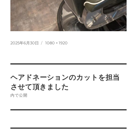
投
フ
2025年6月30日
1080 × 1920
稿
ル
日:
サ
イ
ズ
投
ヘアドネーションのカットを担当
稿
させて頂きました
ナ
内で公開
ビ
ゲ
ー