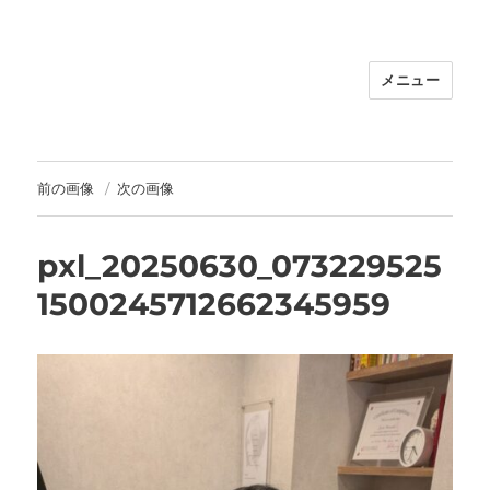
メニュー
福岡｜天神/今泉/薬院の美容室｜moi
hair salon102(モイ ヘアサロン）｜
30代からの大人の本気ケアサロン｜オ
フィシャルサイト｜福岡天神エリアで
前の画像
次の画像
早朝7時から深夜24時まで営業｜天然
100％ハナヘナ｜湯シャン｜
pxl_20250630_073229525
1500245712662345959