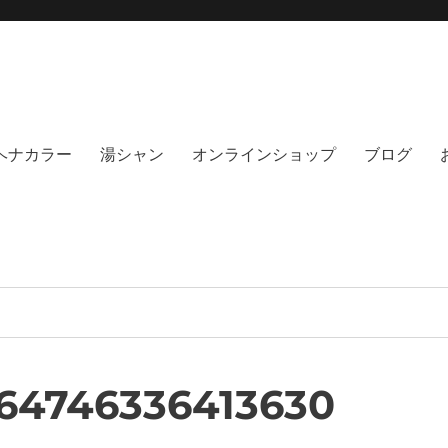
moi hair salon102(モイ
綺麗にする事に, 徹底的に向き合うヘアサロンです。天然100%ヘナ、オーガニック
no poo｜福岡天神｜今泉｜薬院｜
イト｜福岡天神エリアで早朝7時から
％ヘナカラー
湯シャン
オンラインショップ
ブログ
64746336413630