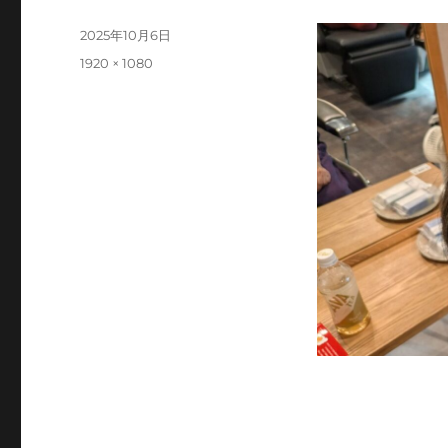
投
2025年10月6日
稿
フ
1920 × 1080
日:
ル
サ
イ
ズ