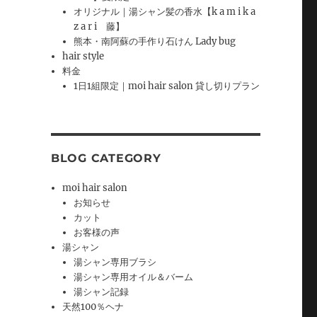
オリジナル｜湯シャン髪の香水【k a m i k a
z a r i 藤】
熊本・南阿蘇の手作り石けん Lady bug
hair style
料金
1日1組限定｜moi hair salon 貸し切りプラン
BLOG CATEGORY
moi hair salon
お知らせ
カット
お客様の声
湯シャン
湯シャン専用ブラシ
湯シャン専用オイル＆バーム
湯シャン記録
天然100％ヘナ