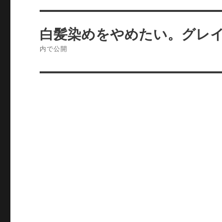
投
白髪染めをやめたい。グレイ
稿
内で公開
ナ
ビ
ゲ
ー
シ
ョ
ン