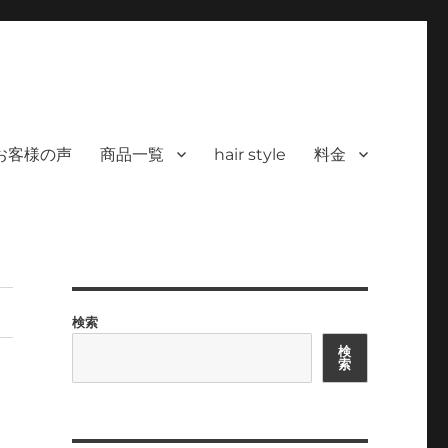
 ヘアサロン）｜30代からの大人の本気
カラーを使った髪/白髪染めと高い技術で、健やかで美しい髪へ｜福岡で深夜24時
深夜24時まで営業｜天然100％
お客様の声
商品一覧
hair style
料金
検索
検
索