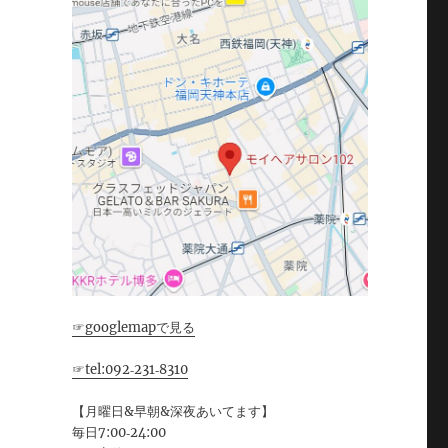
☞googlemapで見る
☞tel:092‐231‐8310
【月曜日&早朝&深夜あいてます】
毎日7:00‐24:00