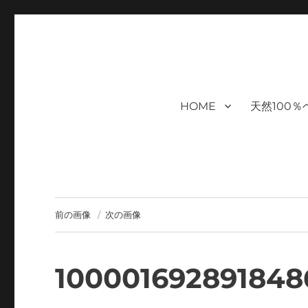
福岡｜天神/今泉/薬院の美容室｜
moi hair salon102は,『鏡1つ椅子1つ』。 髪を
まで営業｜天然100％ハナヘナ｜湯シャン｜ヘアドネーション｜
ケアサロン｜オフィシャルサ
HOME
天然100
ハナヘナ｜湯シャン｜
前の画像
次の画像
100001692891848