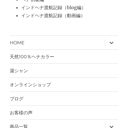
インドヘナ渡航記録（blog編）
インドヘナ渡航記録（動画編）
サ
HOME
ブ
メ
ニ
天然100％ヘナカラー
ュ
ー
を
湯シャン
展
開
オンラインショップ
ブログ
お客様の声
サ
商品一覧