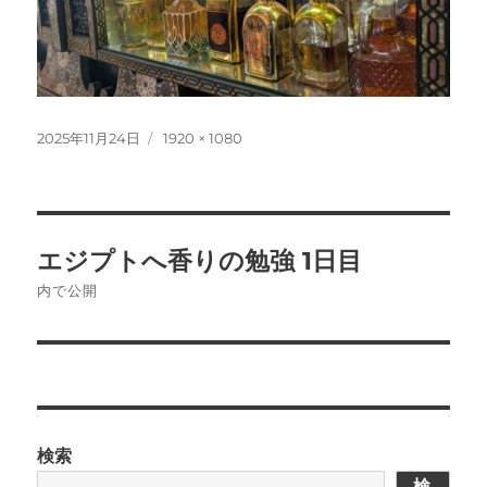
投
フ
2025年11月24日
1920 × 1080
稿
ル
日:
サ
イ
ズ
投
エジプトへ香りの勉強 1日目
稿
内で公開
ナ
ビ
ゲ
検索
ー
検