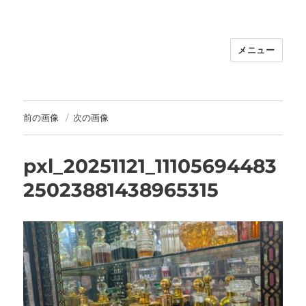
メニュー
福岡｜天神/今泉/薬院の美容室｜moi
hair salon102(モイ ヘアサロン）｜
30代からの大人の本気ケアサロン｜オ
フィシャルサイト｜福岡天神エリアで
前の画像
次の画像
早朝7時から深夜24時まで営業｜天然
100％ハナヘナ｜湯シャン｜
pxl_20251121_11105694483
25023881438965315