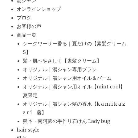
湯シャン
オンラインショップ
ブログ
お客様の声
商品一覧
シークワーサー香る｜夏だけの【素髪クリーム
S】
髪・肌へやさしく【素髪クリーム】
オリジナル｜湯シャン専用ブラシ
オリジナル｜湯シャン用オイル＆バーム
オリジナル｜湯シャン用オイル【mint cool】
夏限定
オリジナル｜湯シャン髪の香水【k a m i k a z
a r i 藤】
熊本・南阿蘇の手作り石けん Lady bug
hair style