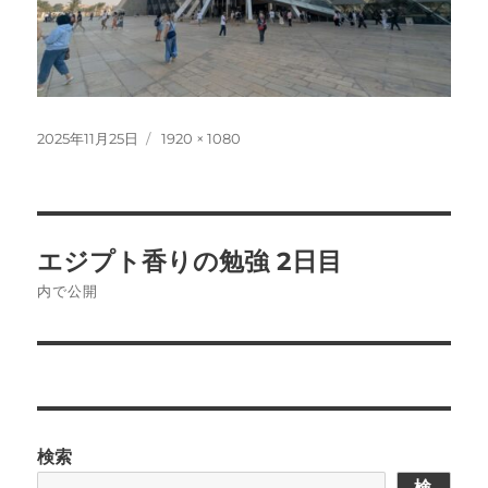
投
フ
2025年11月25日
1920 × 1080
稿
ル
日:
サ
イ
ズ
投
エジプト香りの勉強 2日目
稿
内で公開
ナ
ビ
ゲ
検索
ー
検