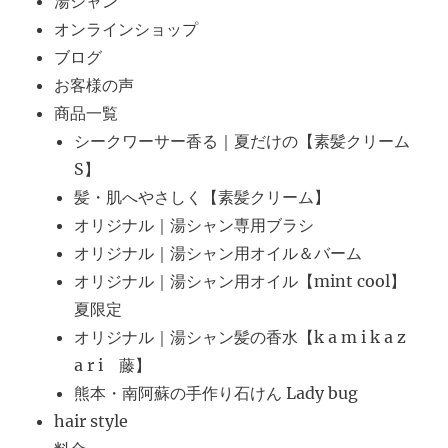
湯シャン
オンラインショップ
ブログ
お客様の声
商品一覧
シークワーサー香る｜夏だけの【素髪クリーム
S】
髪・肌へやさしく【素髪クリーム】
オリジナル｜湯シャン専用ブラシ
オリジナル｜湯シャン用オイル＆バーム
オリジナル｜湯シャン用オイル【mint cool】
夏限定
オリジナル｜湯シャン髪の香水【k a m i k a z
a r i 藤】
熊本・南阿蘇の手作り石けん Lady bug
hair style