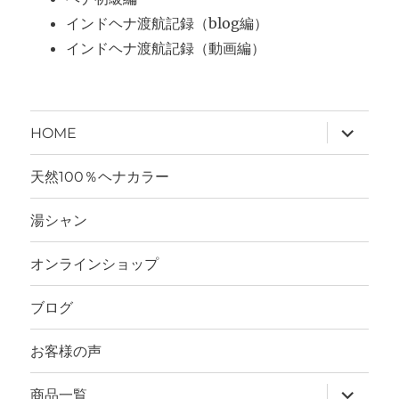
インドヘナ渡航記録（blog編）
インドヘナ渡航記録（動画編）
サ
HOME
ブ
メ
ニ
天然100％ヘナカラー
ュ
ー
を
湯シャン
展
開
オンラインショップ
ブログ
お客様の声
サ
商品一覧