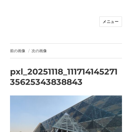
メニュー
福岡｜天神/今泉/薬院の美容室｜moi
hair salon102(モイ ヘアサロン）｜
30代からの大人の本気ケアサロン｜オ
フィシャルサイト｜福岡天神エリアで
前の画像
次の画像
早朝7時から深夜24時まで営業｜天然
100％ハナヘナ｜湯シャン｜
pxl_20251118_111714145271
35625343838843