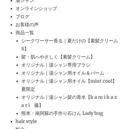
湯シャン
オンラインショップ
ブログ
お客様の声
商品一覧
シークワーサー香る｜夏だけの【素髪クリーム
S】
髪・肌へやさしく【素髪クリーム】
オリジナル｜湯シャン専用ブラシ
オリジナル｜湯シャン用オイル＆バーム
オリジナル｜湯シャン用オイル【mint cool】
夏限定
オリジナル｜湯シャン髪の香水【k a m i k a z
a r i 藤】
熊本・南阿蘇の手作り石けん Lady bug
hair style