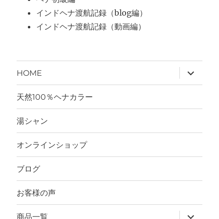
インドヘナ渡航記録（blog編）
インドヘナ渡航記録（動画編）
サ
HOME
ブ
メ
ニ
天然100％ヘナカラー
ュ
ー
を
湯シャン
展
開
オンラインショップ
ブログ
お客様の声
サ
商品一覧