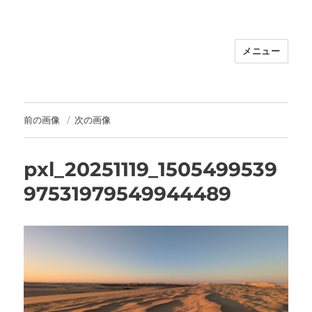
メニュー
福岡｜天神/今泉/薬院の美容室｜moi
hair salon102(モイ ヘアサロン）｜
30代からの大人の本気ケアサロン｜オ
フィシャルサイト｜福岡天神エリアで
前の画像
次の画像
早朝7時から深夜24時まで営業｜天然
100％ハナヘナ｜湯シャン｜
pxl_20251119_1505499539
97531979549944489