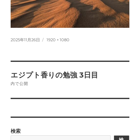
投
フ
2025年11月26日
1920 × 1080
稿
ル
日:
サ
イ
ズ
投
エジプト香りの勉強 3日目
稿
内で公開
ナ
ビ
ゲ
検索
ー
検