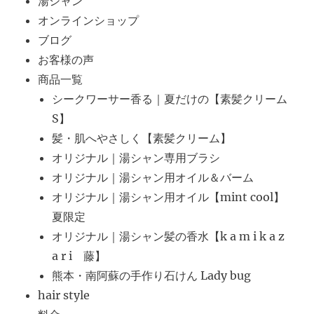
湯シャン
オンラインショップ
ブログ
お客様の声
商品一覧
シークワーサー香る｜夏だけの【素髪クリーム
S】
髪・肌へやさしく【素髪クリーム】
オリジナル｜湯シャン専用ブラシ
オリジナル｜湯シャン用オイル＆バーム
オリジナル｜湯シャン用オイル【mint cool】
夏限定
オリジナル｜湯シャン髪の香水【k a m i k a z
a r i 藤】
熊本・南阿蘇の手作り石けん Lady bug
hair style