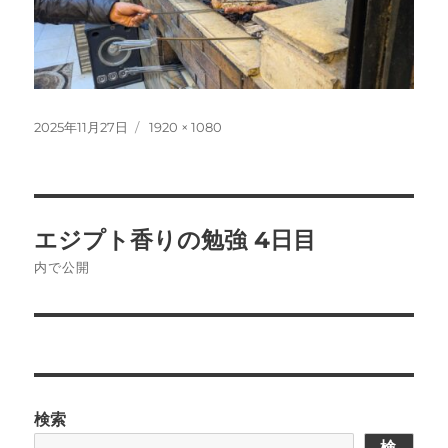
投
フ
2025年11月27日
1920 × 1080
稿
ル
日:
サ
イ
ズ
投
エジプト香りの勉強 4日目
稿
内で公開
ナ
ビ
ゲ
検索
ー
検