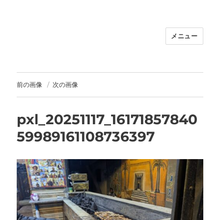
メニュー
福岡｜天神/今泉/薬院の美容室｜moi
hair salon102(モイ ヘアサロン）｜
30代からの大人の本気ケアサロン｜オ
フィシャルサイト｜福岡天神エリアで
前の画像
次の画像
早朝7時から深夜24時まで営業｜天然
100％ハナヘナ｜湯シャン｜
pxl_20251117_16171857840
59989161108736397