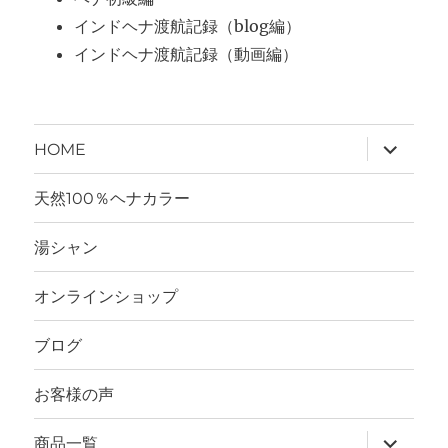
インドヘナ渡航記録（blog編）
インドヘナ渡航記録（動画編）
サ
HOME
ブ
メ
ニ
天然100％ヘナカラー
ュ
ー
を
湯シャン
展
開
オンラインショップ
ブログ
お客様の声
サ
商品一覧