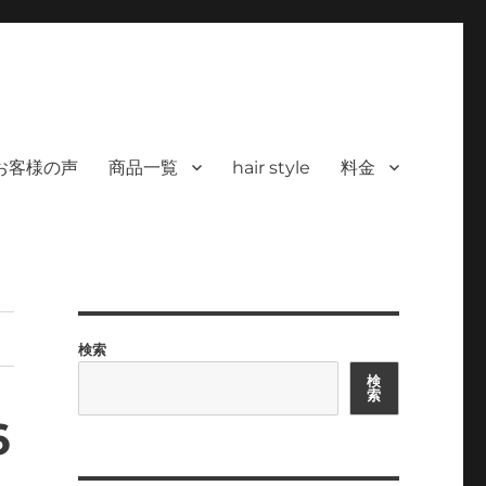
 ヘアサロン）｜30代からの大人の本気
カラーを使った髪/白髪染めと高い技術で、健やかで美しい髪へ｜福岡で深夜24時
深夜24時まで営業｜天然100％
お客様の声
商品一覧
hair style
料金
検索
検
索
6