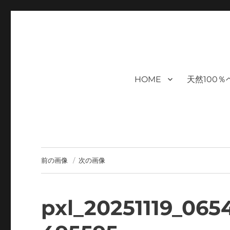
福岡｜天神/今泉/薬院の美容室｜
moi hair salon102は,『鏡1つ椅子1つ』。 髪を
まで営業｜天然100％ハナヘナ｜湯シャン｜ヘアドネーション｜
ケアサロン｜オフィシャルサ
HOME
天然100
ハナヘナ｜湯シャン｜
前の画像
次の画像
pxl_20251119_06