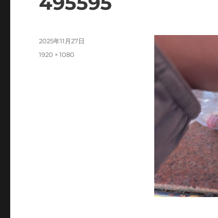
495595
投
2025年11月27日
稿
フ
1920 × 1080
日:
ル
サ
イ
ズ