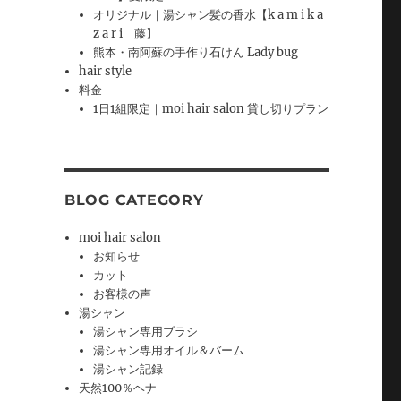
オリジナル｜湯シャン髪の香水【k a m i k a
z a r i 藤】
熊本・南阿蘇の手作り石けん Lady bug
hair style
料金
1日1組限定｜moi hair salon 貸し切りプラン
BLOG CATEGORY
moi hair salon
お知らせ
カット
お客様の声
湯シャン
湯シャン専用ブラシ
湯シャン専用オイル＆バーム
湯シャン記録
天然100％ヘナ