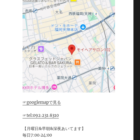
☞googlemapで見る
☞tel:092‐231‐8310
【月曜日&早朝&深夜あいてます】
毎日7:00‐24:00