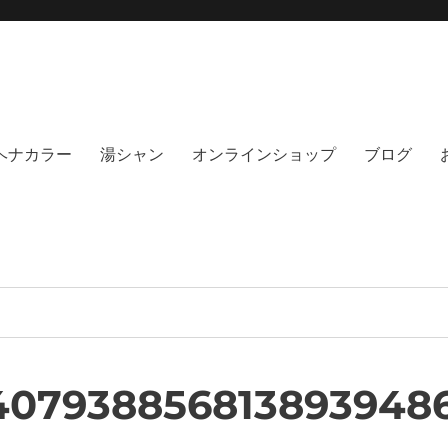
moi hair salon102(モイ
綺麗にする事に, 徹底的に向き合うヘアサロンです。天然100%ヘナ、オーガニック
no poo｜福岡天神｜今泉｜薬院｜
イト｜福岡天神エリアで早朝7時から
％ヘナカラー
湯シャン
オンラインショップ
ブログ
5407938856813893948