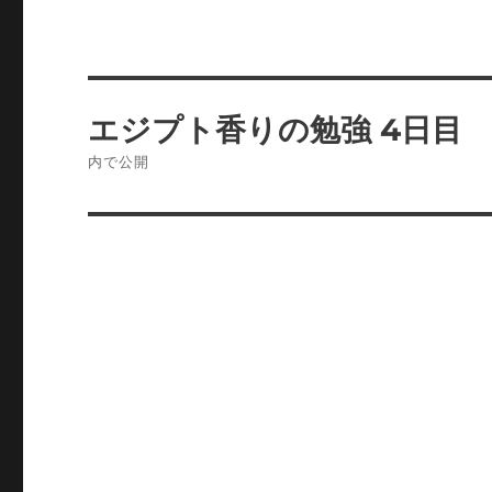
投
エジプト香りの勉強 4日目
稿
内で公開
ナ
ビ
ゲ
ー
シ
ョ
ン