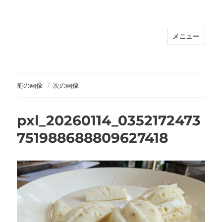
メニュー
福岡｜天神/今泉/薬院の美容室｜moi
hair salon102(モイ ヘアサロン）｜
30代からの大人の本気ケアサロン｜オ
フィシャルサイト｜福岡天神エリアで
前の画像
次の画像
早朝7時から深夜24時まで営業｜天然
100％ハナヘナ｜湯シャン｜
pxl_20260114_0352172473
751988688809627418