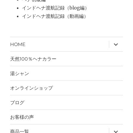
インドヘナ渡航記録（blog編）
インドヘナ渡航記録（動画編）
サ
HOME
ブ
メ
ニ
天然100％ヘナカラー
ュ
ー
を
湯シャン
展
開
オンラインショップ
ブログ
お客様の声
サ
商品一覧