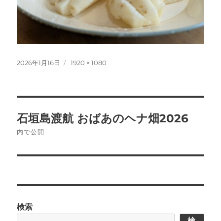
投
フ
2026年1月16日
1920 × 1080
稿
ル
日:
サ
イ
ズ
投
石垣島渡航 おばあのヘナ畑2026
稿
内で公開
ナ
ビ
ゲ
検索
ー
検