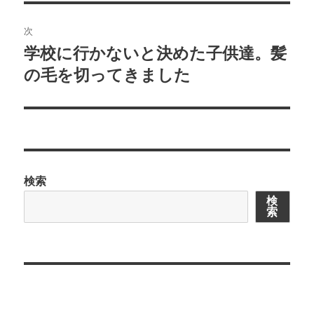
ゲ
次
ー
学校に行かないと決めた子供達。髪
次
シ
の
の毛を切ってきました
投
ョ
稿:
ン
検索
検
索