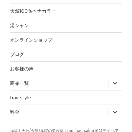
メ
ニ
天然100％ヘナカラー
ュ
ー
を
湯シャン
展
開
オンラインショップ
ブログ
お客様の声
サ
商品一覧
ブ
メ
ニ
hair style
ュ
ー
を
サ
料金
展
ブ
開
メ
ニ
ュ
福岡｜天神/今泉/薬院の美容室｜moi hair salon102(モイ ヘア