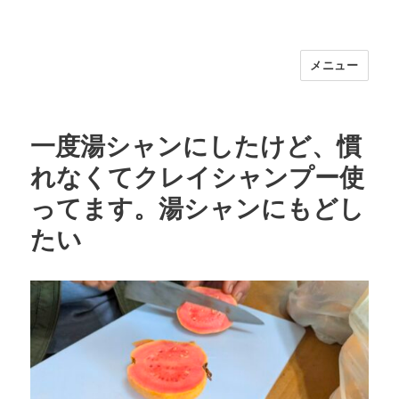
メニュー
福岡｜天神/今泉/薬院の美容室｜moi
hair salon102(モイ ヘアサロン）｜
30代からの大人の本気ケアサロン｜オ
一度湯シャンにしたけど、慣
フィシャルサイト｜福岡天神エリアで
れなくてクレイシャンプー使
早朝7時から深夜24時まで営業｜天然
100％ハナヘナ｜湯シャン｜
ってます。湯シャンにもどし
たい