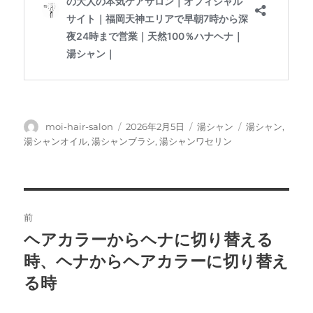
投
投
カ
タ
moi-hair-salon
2026年2月5日
湯シャン
湯シャン
,
稿
稿
テ
グ
湯シャンオイル
,
湯シャンブラシ
,
湯シャンワセリン
者
日:
ゴ
リ
ー
投
前
稿
ヘアカラーからヘナに切り替える
前
の
時、ヘナからヘアカラーに切り替え
ナ
投
る時
ビ
稿: