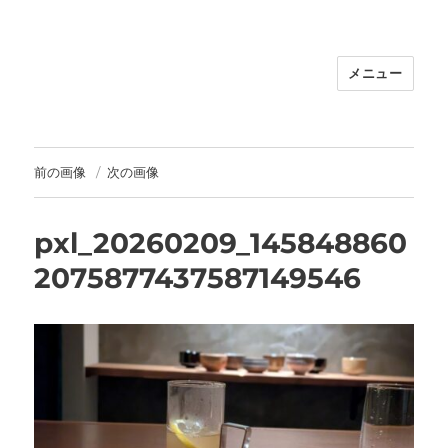
メニュー
福岡｜天神/今泉/薬院の美容室｜moi
hair salon102(モイ ヘアサロン）｜
30代からの大人の本気ケアサロン｜オ
フィシャルサイト｜福岡天神エリアで
前の画像
次の画像
早朝7時から深夜24時まで営業｜天然
100％ハナヘナ｜湯シャン｜
pxl_20260209_145848860
2075877437587149546