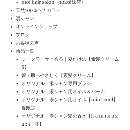
moi hair salon（102姉妹店）
天然100％ヘナカラー
湯シャン
オンラインショップ
ブログ
お客様の声
商品一覧
シークワーサー香る｜夏だけの【素髪クリーム
S】
髪・肌へやさしく【素髪クリーム】
オリジナル｜湯シャン専用ブラシ
オリジナル｜湯シャン用オイル＆バーム
オリジナル｜湯シャン用オイル【mint cool】
夏限定
オリジナル｜湯シャン髪の香水【k a m i k a z
a r i 藤】