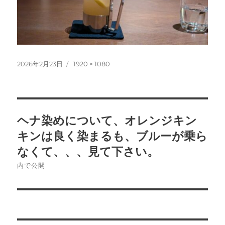
投
フ
2026年2月23日
1920 × 1080
稿
ル
日:
サ
イ
ズ
投
ヘナ染めについて、オレンジキン
稿
キンは良く染まるも、ブルーが乗ら
ナ
なくて、、、見て下さい。
内で公開
ビ
ゲ
ー