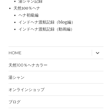
湯シャン記録
天然100％ヘナ
ヘナ初級編
インドヘナ渡航記録（blog編）
インドヘナ渡航記録（動画編）
サ
HOME
ブ
メ
ニ
天然100％ヘナカラー
ュ
ー
を
湯シャン
展
開
オンラインショップ
ブログ