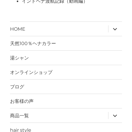
インドヘナ渡航記録（動画編）
サ
HOME
ブ
メ
ニ
天然100％ヘナカラー
ュ
ー
を
湯シャン
展
開
オンラインショップ
ブログ
お客様の声
サ
商品一覧
ブ
メ
ニ
hair style