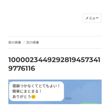
メニュー
福岡｜天神/今泉/薬院の美容室｜moi
hair salon102(モイ ヘアサロン）｜
30代からの大人の本気ケアサロン｜オ
フィシャルサイト｜福岡天神エリアで
前の画像
次の画像
早朝7時から深夜24時まで営業｜天然
100％ハナヘナ｜湯シャン｜
1000023449292819457341
9776116