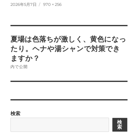
投
フ
2026年5月7日
970 × 256
稿
ル
日:
サ
イ
ズ
投
夏場は色落ちが激しく、黄色になっ
稿
たり。ヘナや湯シャンで対策でき
ナ
ますか？
内で公開
ビ
ゲ
ー
シ
検索
ョ
検
索
ン