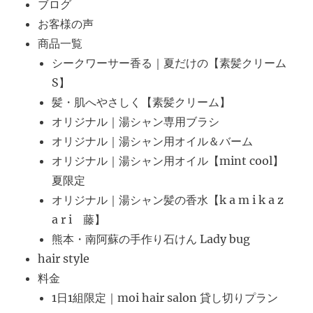
ブログ
お客様の声
商品一覧
シークワーサー香る｜夏だけの【素髪クリーム
S】
髪・肌へやさしく【素髪クリーム】
オリジナル｜湯シャン専用ブラシ
オリジナル｜湯シャン用オイル＆バーム
オリジナル｜湯シャン用オイル【mint cool】
夏限定
オリジナル｜湯シャン髪の香水【k a m i k a z
a r i 藤】
熊本・南阿蘇の手作り石けん Lady bug
hair style
料金
1日1組限定｜moi hair salon 貸し切りプラン