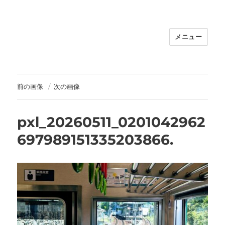
メニュー
福岡｜天神/今泉/薬院の美容室｜moi
hair salon102(モイ ヘアサロン）｜
30代からの大人の本気ケアサロン｜オ
フィシャルサイト｜福岡天神エリアで
前の画像
次の画像
早朝7時から深夜24時まで営業｜天然
100％ハナヘナ｜湯シャン｜
pxl_20260511_0201042962
697989151335203866.