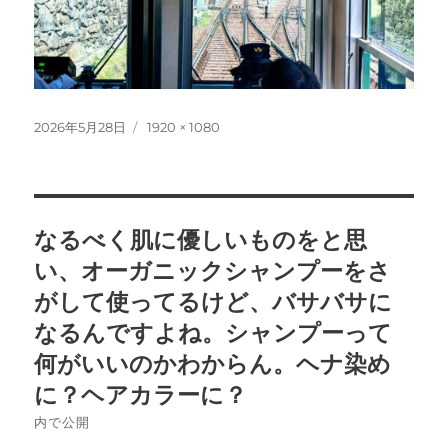
投
フ
2026年5月28日
1920 × 1080
稿
ル
日:
サ
イ
ズ
投
なるべく肌に優しいものをと思
稿
い、オーガニックシャンプーをさ
ナ
がして使ってるけど、バサバサに
なるんですよね。シャンプーって
ビ
何がいいのかわからん。ヘナ染め
ゲ
に？ヘアカラーに？
ー
内で公開