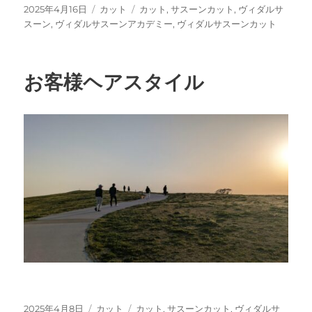
投
カ
タ
2025年4月16日
カット
カット
,
サスーンカット
,
ヴィダルサ
稿
テ
グ
スーン
,
ヴィダルサスーンアカデミー
,
ヴィダルサスーンカット
日:
ゴ
リ
ー
お客様ヘアスタイル
投
カ
タ
2025年4月8日
カット
カット
,
サスーンカット
,
ヴィダルサ