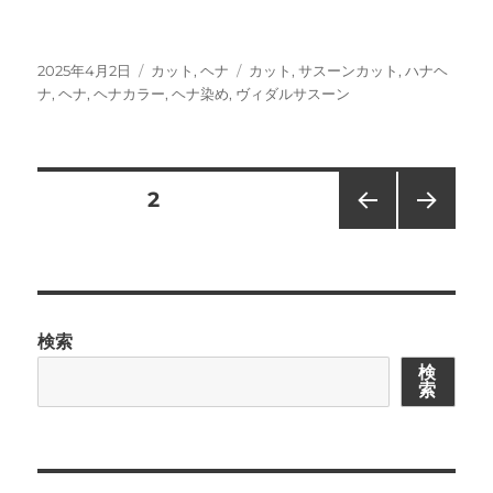
投
カ
タ
2025年4月2日
カット
,
ヘナ
カット
,
サスーンカット
,
ハナヘ
稿
テ
グ
ナ
,
ヘナ
,
ヘナカラー
,
ヘナ染め
,
ヴィダルサスーン
日:
ゴ
リ
ー
投
固定ページ
2
前の
次の
稿
ペー
ペー
ジ
ジ
の
検索
ペ
検
索
ー
ジ