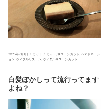
投
カ
タ
2025年7月1日
カット
カット
,
サスーンカット
,
ヘアドネーシ
稿
テ
グ
ョン
,
ヴィダルサスーン
,
ヴィダルサスーンカット
日:
ゴ
リ
ー
白髪ぼかしって流行ってます
よね？