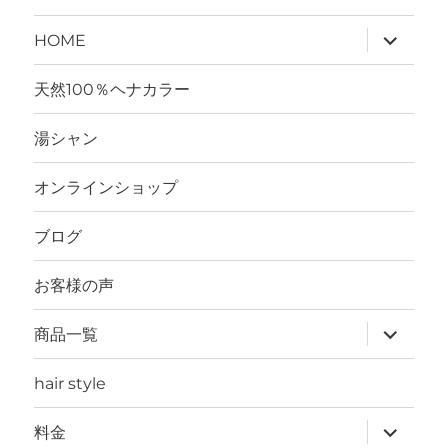
サ
HOME
ブ
メ
ニ
天然100％ヘナカラー
ュ
ー
を
湯シャン
展
開
オンラインショップ
ブログ
お客様の声
サ
商品一覧
ブ
メ
ニ
hair style
ュ
ー
を
サ
料金
展
ブ