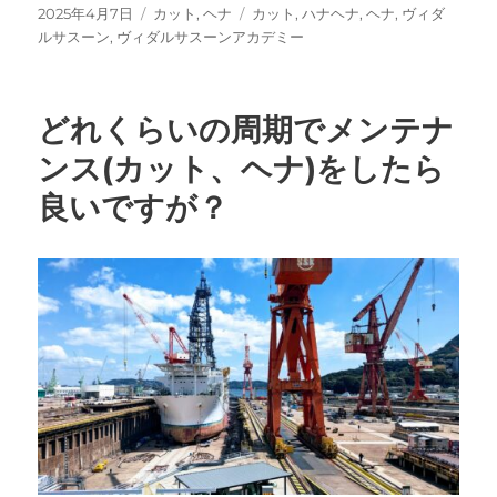
投
カ
タ
2025年4月7日
カット
,
ヘナ
カット
,
ハナヘナ
,
ヘナ
,
ヴィダ
稿
テ
グ
ルサスーン
,
ヴィダルサスーンアカデミー
日:
ゴ
リ
ー
どれくらいの周期でメンテナ
ンス(カット、ヘナ)をしたら
良いですが？