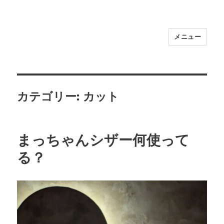
メニュー
福岡｜天神/今泉/薬院の美容室｜moi
hair salon102(モイ ヘアサロン）｜
30代からの大人の本気ケアサロン｜オ
フィシャルサイト｜福岡天神エリアで
カテゴリー:
カット
早朝7時から深夜24時まで営業｜天然
100％ハナヘナ｜湯シャン｜
まっちゃんシザー何使って
る？