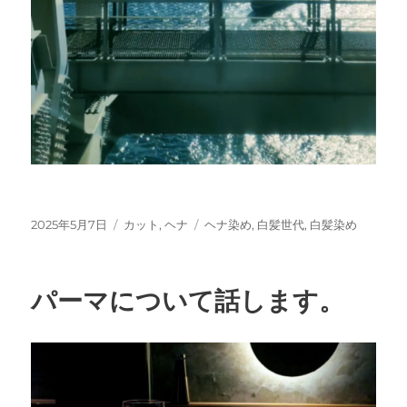
投
カ
タ
2025年5月7日
カット
,
ヘナ
ヘナ染め
,
白髪世代
,
白髪染め
稿
テ
グ
日:
ゴ
リ
パーマについて話します。
ー