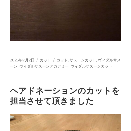
投
カ
タ
2025年7月2日
カット
カット
,
サスーンカット
,
ヴィダルサス
稿
テ
グ
ーン
,
ヴィダルサスーンアカデミー
,
ヴィダルサスーンカット
日:
ゴ
リ
ー
ヘアドネーションのカットを
担当させて頂きました