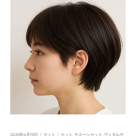
投
カ
タ
2025年4月19日
カット
カット
,
サスーンカット
,
ヴィダルサ