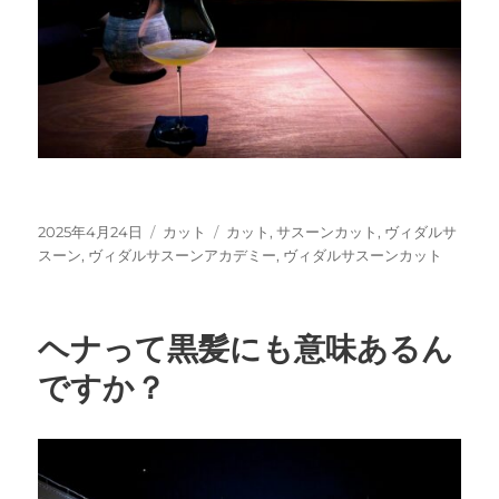
投
カ
タ
2025年4月24日
カット
カット
,
サスーンカット
,
ヴィダルサ
稿
テ
グ
スーン
,
ヴィダルサスーンアカデミー
,
ヴィダルサスーンカット
日:
ゴ
リ
ー
ヘナって黒髪にも意味あるん
ですか？