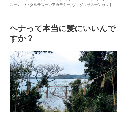
稿
テ
グ
スーン
,
ヴィダルサスーンアカデミー
,
ヴィダルサスーンカット
日:
ゴ
リ
ー
ヘナって本当に髪にいいんで
すか？