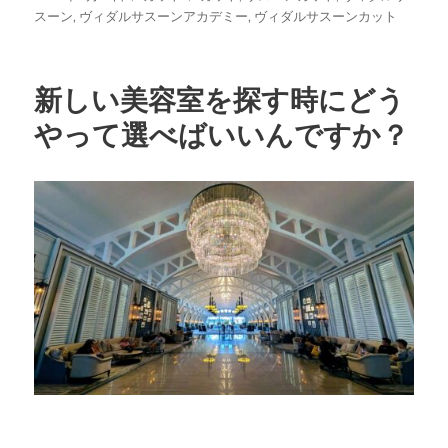
稿
テ
グ
スーン
,
ヴィダルサスーンアカデミー
,
ヴィダルサスーンカット
日:
ゴ
リ
ー
新しい美容室を探す時にどう
やって選べばいいんですか？