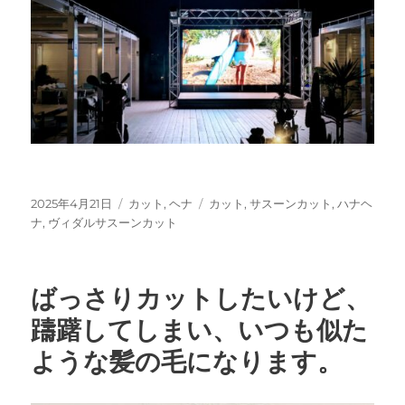
投
カ
タ
2025年4月21日
カット
,
ヘナ
カット
,
サスーンカット
,
ハナヘ
稿
テ
グ
ナ
,
ヴィダルサスーンカット
日:
ゴ
リ
ー
ばっさりカットしたいけど、
躊躇してしまい、いつも似た
ような髪の毛になります。