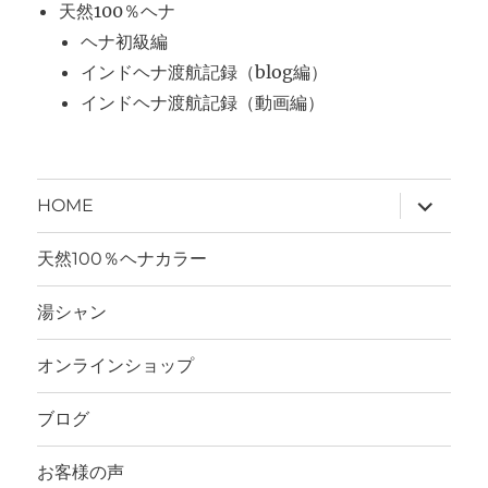
天然100％ヘナ
ヘナ初級編
インドヘナ渡航記録（blog編）
インドヘナ渡航記録（動画編）
サ
HOME
ブ
メ
ニ
天然100％ヘナカラー
ュ
ー
を
湯シャン
展
開
オンラインショップ
ブログ
お客様の声