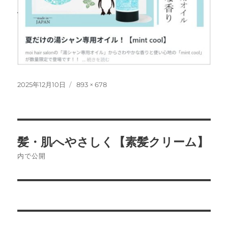
投
フ
2025年12月10日
893 × 678
稿
ル
日:
サ
イ
ズ
投
髪・肌へやさしく【素髪クリーム】
稿
内で公開
ナ
ビ
ゲ