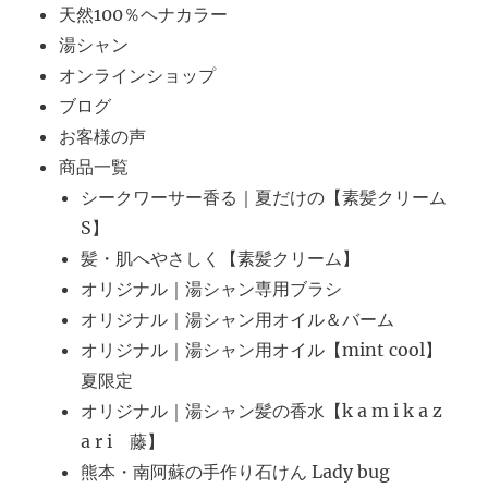
天然100％ヘナカラー
湯シャン
オンラインショップ
ブログ
お客様の声
商品一覧
シークワーサー香る｜夏だけの【素髪クリーム
S】
髪・肌へやさしく【素髪クリーム】
オリジナル｜湯シャン専用ブラシ
オリジナル｜湯シャン用オイル＆バーム
オリジナル｜湯シャン用オイル【mint cool】
夏限定
オリジナル｜湯シャン髪の香水【k a m i k a z
a r i 藤】
熊本・南阿蘇の手作り石けん Lady bug