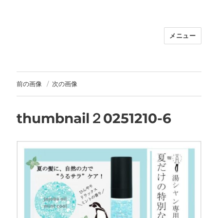
メニュー
福岡｜天神/今泉/薬院の美容室｜moi
hair salon102(モイ ヘアサロン）｜
30代からの大人の本気ケアサロン｜オ
フィシャルサイト｜福岡天神エリアで
前の画像
次の画像
早朝7時から深夜24時まで営業｜天然
100％ハナヘナ｜湯シャン｜
thumbnail２0251210-6