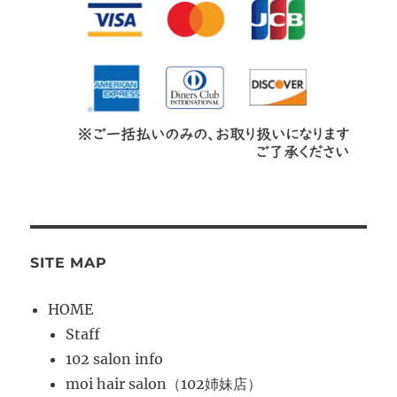
SITE MAP
HOME
Staff
102 salon info
moi hair salon（102姉妹店）