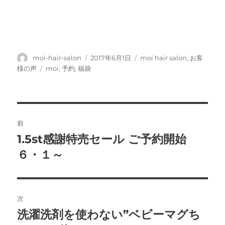
投
投
カ
moi-hair-salon
2017年6月1日
moi hair salon
,
お客
稿
稿
テ
タ
様の声
moi
,
予約
,
福袋
者
日:
ゴ
グ
リ
ー
投
前
稿
1.5st感謝特売セール ご予約開始
前
の
６・１～
ナ
投
ビ
稿:
ゲ
次
洗濯洗剤を使わない”ベビーマグち
次
ー