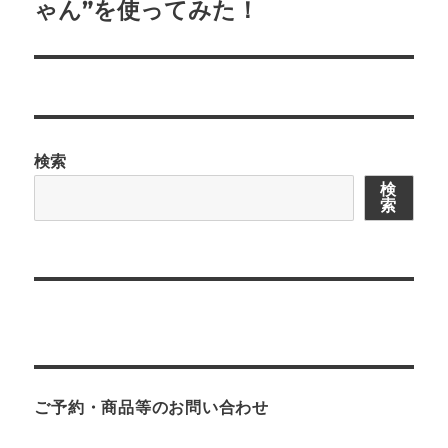
の
ゃん”を使ってみた！
シ
投
稿:
ョ
ン
検索
検
索
ご予約・商品等のお問い合わせ