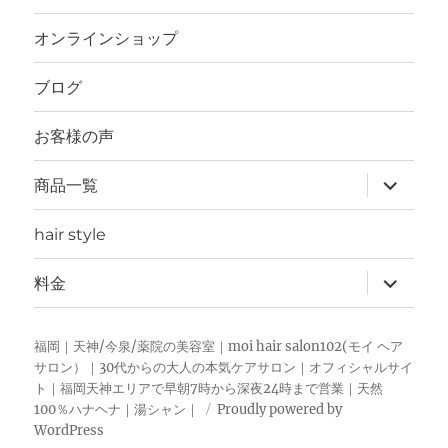
開
オンラインショップ
ブログ
お客様の声
サ
商品一覧
ブ
メ
ニ
hair style
ュ
ー
を
サ
料金
展
ブ
開
メ
ニ
ュ
福岡｜天神/今泉/薬院の美容室｜moi hair salon102(モイ ヘア
ー
サロン）｜30代からの大人の本気ケアサロン｜オフィシャルサイ
を
ト｜福岡天神エリアで早朝7時から深夜24時まで営業｜天然
展
開
100％ハナヘナ｜湯シャン｜
Proudly powered by
WordPress