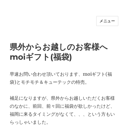
メニュー
福岡｜天神/今泉/薬院の美容室｜moi
hair salon102(モイ ヘアサロン）｜
30代からの大人の本気ケアサロン｜オ
県外からお越しのお客様へ
フィシャルサイト｜福岡天神エリアで
moiギフト(福袋)
早朝7時から深夜24時まで営業｜天然
100％ハナヘナ｜湯シャン｜
早速お問い合わせ頂いております、moiギフト(福
袋)とモチモチ＆キューテックの特売。
補足になりますが、県外からお越しいただくお客様
のなかに、前回、前々回に福袋が欲しかったけど、
福岡に来るタイミングがなくて、、、という方もい
らっしゃいました。