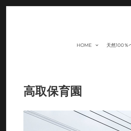
福岡｜天神/今泉/薬院の美容室｜
moi hair salon102は,『鏡1つ椅子1つ』。 髪を
まで営業｜天然100％ハナヘナ｜湯シャン｜ヘアドネーション｜
ケアサロン｜オフィシャルサ
HOME
天然100
ハナヘナ｜湯シャン｜
高取保育園