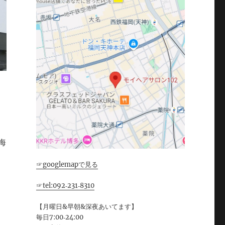
海
☞googlemapで見る
☞tel:092‐231‐8310
【月曜日&早朝&深夜あいてます】
毎日7:00‐24:00