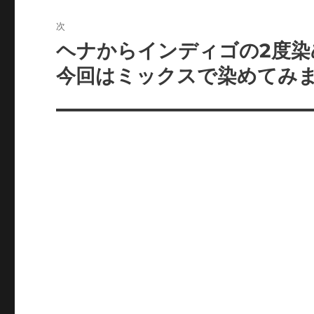
ビ
稿:
次
ゲ
ヘナからインディゴの2度
次
の
ー
今回はミックスで染めてみ
投
シ
稿:
ョ
ン