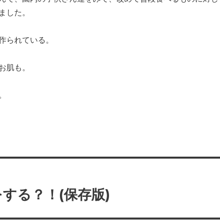
ました。
作られている。
お肌も。
。
する？！(保存版)