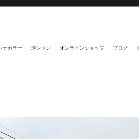
moi hair salon102(モイ
綺麗にする事に, 徹底的に向き合うヘアサロンです。天然100%ヘナ、オーガニック
no poo｜福岡天神｜今泉｜薬院｜
イト｜福岡天神エリアで早朝7時から
％ヘナカラー
湯シャン
オンラインショップ
ブログ