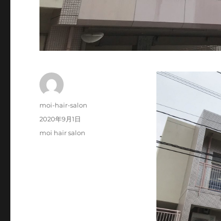
投
moi-hair-salon
稿
投
2020年9月1日
者
稿
カ
moi hair salon
日:
テ
ゴ
リ
ー