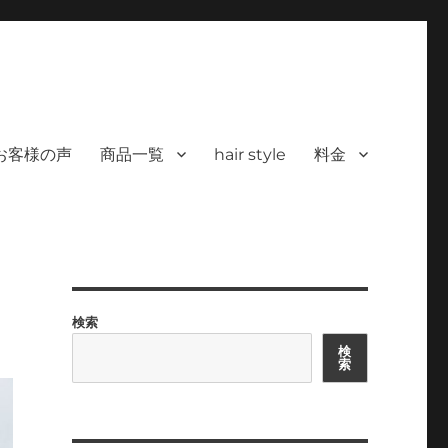
 ヘアサロン）｜30代からの大人の本気
カラーを使った髪/白髪染めと高い技術で、健やかで美しい髪へ｜福岡で深夜24時
深夜24時まで営業｜天然100％
お客様の声
商品一覧
hair style
料金
検索
検
索