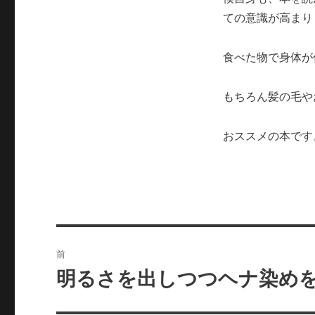
ての意識が高まり
食べた物で身体が
もちろん髪の毛や
おススメの本です
投
前
稿
明るさを出しつつヘナ染めを
前
の
ナ
投