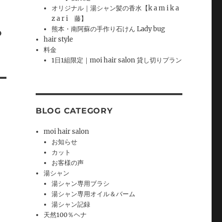
オリジナル｜湯シャン髪の香水【k a m i k a
z a r i 藤】
熊本・南阿蘇の手作り石けん Lady bug
？
hair style
料金
1日1組限定｜moi hair salon 貸し切りプラン
BLOG CATEGORY
moi hair salon
お知らせ
カット
お客様の声
湯シャン
湯シャン専用ブラシ
湯シャン専用オイル＆バーム
湯シャン記録
天然100％ヘナ