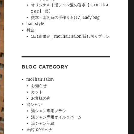
オリジナル｜湯シャン髪の香水【k a m i k a
z a r i 藤】
熊本・南阿蘇の手作り石けん Lady bug
hair style
料金
1日1組限定｜moi hair salon 貸し切りプラン
BLOG CATEGORY
moi hair salon
お知らせ
カット
お客様の声
湯シャン
湯シャン専用ブラシ
湯シャン専用オイル＆バーム
湯シャン記録
天然100％ヘナ