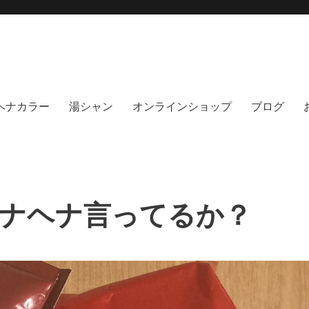
moi hair salon102(モイ
綺麗にする事に, 徹底的に向き合うヘアサロンです。天然100%ヘナ、オーガニック
no poo｜福岡天神｜今泉｜薬院｜
イト｜福岡天神エリアで早朝7時から
％ヘナカラー
湯シャン
オンラインショップ
ブログ
ナヘナ言ってるか？