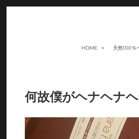
福岡｜天神/今泉/薬院の美容室｜
moi hair salon102は,『鏡1つ椅子1つ』。 髪を
まで営業｜天然100％ハナヘナ｜湯シャン｜ヘアドネーション｜
ケアサロン｜オフィシャルサ
HOME
天然100
ハナヘナ｜湯シャン｜
何故僕がヘナヘナヘ