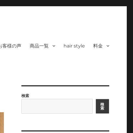
 ヘアサロン）｜30代からの大人の本気
カラーを使った髪/白髪染めと高い技術で、健やかで美しい髪へ｜福岡で深夜24時
深夜24時まで営業｜天然100％
お客様の声
商品一覧
hair style
料金
検索
検
索