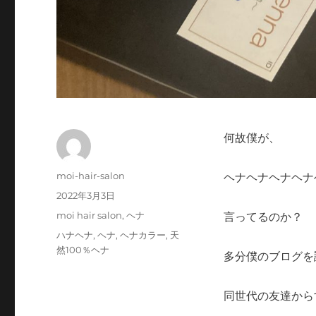
何故僕が、
投
moi-hair-salon
ヘナヘナヘナヘナ
稿
投
2022年3月3日
者
稿
カ
moi hair salon
,
ヘナ
言ってるのか？
日:
テ
タ
ハナヘナ
,
ヘナ
,
ヘナカラー
,
天
ゴ
グ
然100％ヘナ
多分僕のブログを
リ
ー
同世代の友達から