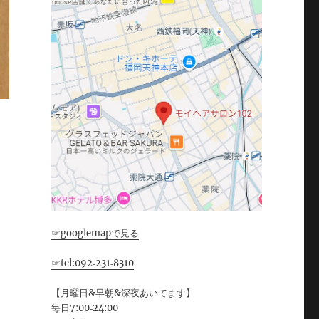
☞googlemapで見る
☞tel:092‐231‐8310
【月曜日&早朝&深夜あいてます】
毎日7:00‐24:00