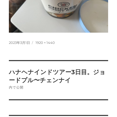
投
フ
2023年3月1日
1920 × 1440
稿
ル
日:
サ
イ
ズ
投
ハナヘナインドツアー3日目。ジョ
稿
ードプル〜チェンナイ
ナ
内で公開
ビ
ゲ