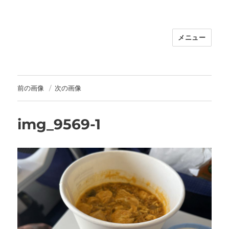
メニュー
福岡｜天神/今泉/薬院の美容室｜moi
hair salon102(モイ ヘアサロン）｜
30代からの大人の本気ケアサロン｜オ
フィシャルサイト｜福岡天神エリアで
前の画像
次の画像
早朝7時から深夜24時まで営業｜天然
100％ハナヘナ｜湯シャン｜
img_9569-1