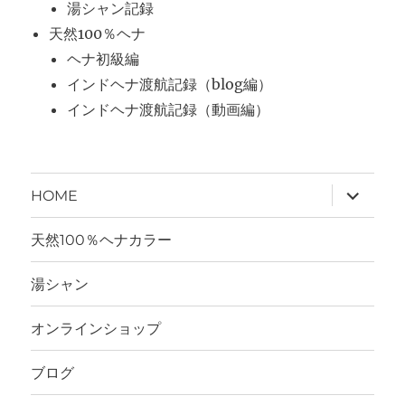
湯シャン記録
天然100％ヘナ
ヘナ初級編
インドヘナ渡航記録（blog編）
インドヘナ渡航記録（動画編）
サ
HOME
ブ
メ
ニ
天然100％ヘナカラー
ュ
ー
を
湯シャン
展
開
オンラインショップ
ブログ