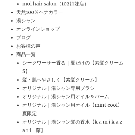
moi hair salon（102姉妹店）
天然100％ヘナカラー
湯シャン
オンラインショップ
ブログ
お客様の声
商品一覧
シークワーサー香る｜夏だけの【素髪クリーム
S】
髪・肌へやさしく【素髪クリーム】
オリジナル｜湯シャン専用ブラシ
オリジナル｜湯シャン用オイル＆バーム
オリジナル｜湯シャン用オイル【mint cool】
夏限定
オリジナル｜湯シャン髪の香水【k a m i k a z
a r i 藤】