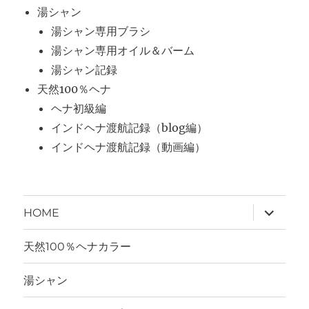
湯シャン
湯シャン専用ブラシ
湯シャン専用オイル＆バーム
湯シャン記録
天然100％ヘナ
ヘナ初級編
インドヘナ渡航記録（blog編）
インドヘナ渡航記録（動画編）
サ
HOME
ブ
メ
ニ
天然100％ヘナカラー
ュ
ー
を
湯シャン
展
開