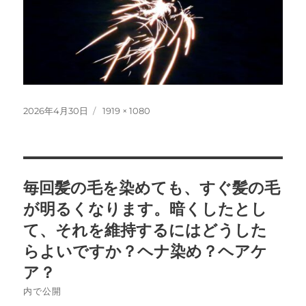
投
フ
2026年4月30日
1919 × 1080
稿
ル
日:
サ
イ
ズ
投
毎回髪の毛を染めても、すぐ髪の毛
稿
が明るくなります。暗くしたとし
ナ
て、それを維持するにはどうした
らよいですか？ヘナ染め？ヘアケ
ビ
ア？
ゲ
内で公開