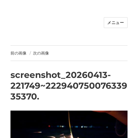
メニュー
福岡｜天神/今泉/薬院の美容室｜moi
hair salon102(モイ ヘアサロン）｜
30代からの大人の本気ケアサロン｜オ
フィシャルサイト｜福岡天神エリアで
前の画像
次の画像
早朝7時から深夜24時まで営業｜天然
100％ハナヘナ｜湯シャン｜
screenshot_20260413-
221749~222940750076339
35370.