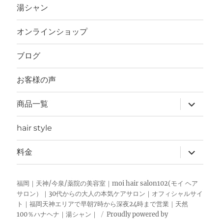
を
湯シャン
展
開
オンラインショップ
ブログ
お客様の声
サ
商品一覧
ブ
メ
ニ
hair style
ュ
ー
を
サ
料金
展
ブ
開
メ
ニ
ュ
福岡｜天神/今泉/薬院の美容室｜moi hair salon102(モイ ヘア
ー
サロン）｜30代からの大人の本気ケアサロン｜オフィシャルサイ
を
ト｜福岡天神エリアで早朝7時から深夜24時まで営業｜天然
展
開
100％ハナヘナ｜湯シャン｜
Proudly powered by