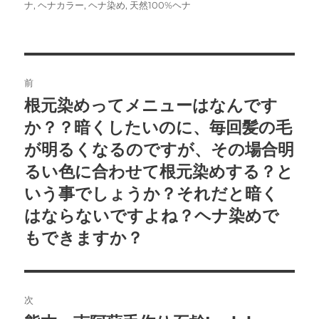
稿
稿
テ
グ
ナ
,
ヘナカラー
,
ヘナ染め
,
天然100%ヘナ
者
日:
ゴ
リ
ー
投
前
稿
根元染めってメニューはなんです
前
の
か？？暗くしたいのに、毎回髪の毛
ナ
投
が明るくなるのですが、その場合明
ビ
稿:
るい色に合わせて根元染めする？と
ゲ
いう事でしょうか？それだと暗く
はならないですよね？ヘナ染めで
ー
もできますか？
シ
ョ
次
ン