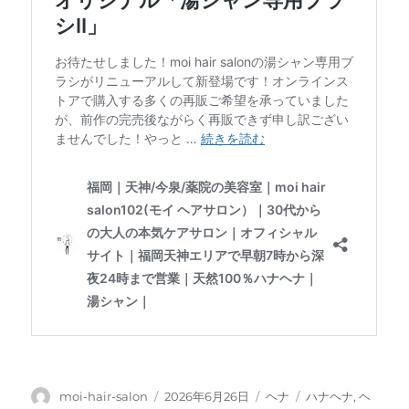
投
投
カ
タ
moi-hair-salon
2026年6月26日
ヘナ
ハナヘナ
,
ヘ