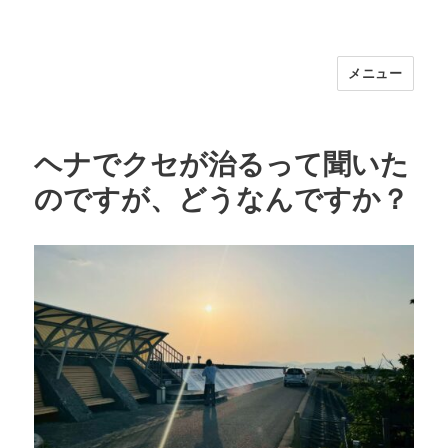
メニュー
福岡｜天神/今泉/薬院の美容室｜moi
hair salon102(モイ ヘアサロン）｜
30代からの大人の本気ケアサロン｜オ
ヘナでクセが治るって聞いた
フィシャルサイト｜福岡天神エリアで
のですが、どうなんですか？
早朝7時から深夜24時まで営業｜天然
100％ハナヘナ｜湯シャン｜