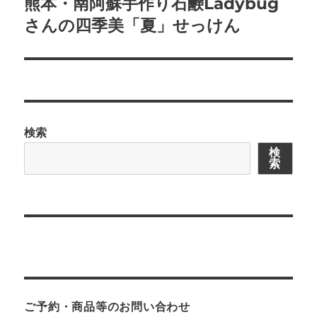
熊本・南阿蘇手作り石鹸Ladybug
次
の
さんの四季美「夏」せっけん
投
稿:
検索
検
索
ご予約・商品等のお問い合わせ