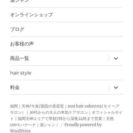
湯シャン
展
開
オンラインショップ
ブログ
お客様の声
サ
商品一覧
ブ
メ
ニ
hair style
ュ
ー
を
サ
料金
展
ブ
開
メ
ニ
ュ
福岡｜天神/今泉/薬院の美容室｜moi hair salon102(モイ ヘア
ー
サロン）｜30代からの大人の本気ケアサロン｜オフィシャルサイ
を
ト｜福岡天神エリアで早朝7時から深夜24時まで営業｜天然
展
開
100％ハナヘナ｜湯シャン｜
Proudly powered by
WordPress