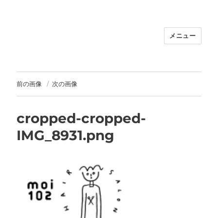
メニュー
福岡｜天神/今泉/薬院の美容室｜moi
hair salon102(モイ ヘアサロン）｜
30代からの大人の本気ケアサロン｜オ
フィシャルサイト｜福岡天神エリアで
前の画像
次の画像
早朝7時から深夜24時まで営業｜天然
100％ハナヘナ｜湯シャン｜
cropped-cropped-
IMG_8931.png