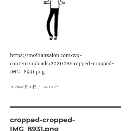
https://moihairsalon.com/wp-
content/uploads/2021/08/cropped-cropped-
IMG_8931.png
投
フ
2021年8月20日
240 × 271
稿
ル
日:
サ
イ
ズ
投
cropped-cropped-
稿
IMG_8931.png