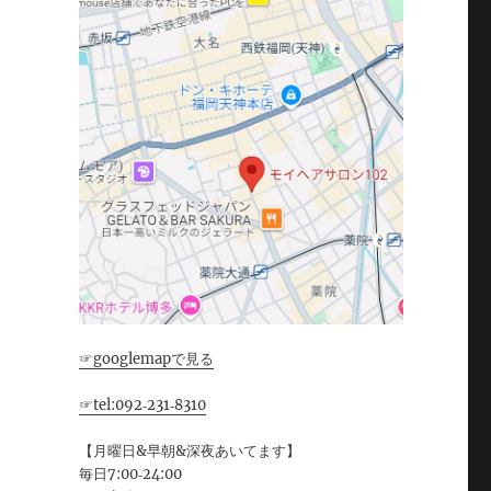
☞googlemapで見る
☞tel:092‐231‐8310
【月曜日&早朝&深夜あいてます】
毎日7:00‐24:00