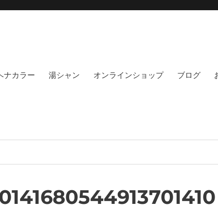
moi hair salon102(モイ
綺麗にする事に, 徹底的に向き合うヘアサロンです。天然100%ヘナ、オーガニック
no poo｜福岡天神｜今泉｜薬院｜
イト｜福岡天神エリアで早朝7時から
％ヘナカラー
湯シャン
オンラインショップ
ブログ
0141680544913701410