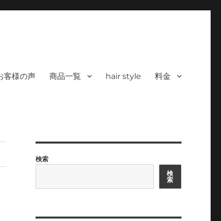
 ヘアサロン）｜30代からの大人の本気
カラーを使った髪/白髪染めと高い技術で、健やかで美しい髪へ｜福岡で深夜24時
深夜24時まで営業｜天然100％
お客様の声
商品一覧
hair style
料金
検索
検
索