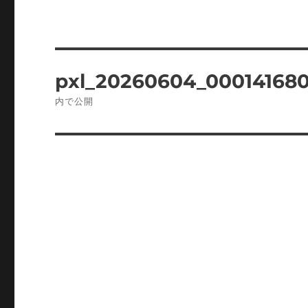
投
pxl_20260604_000141680
稿
内で公開
ナ
ビ
ゲ
ー
シ
ョ
ン