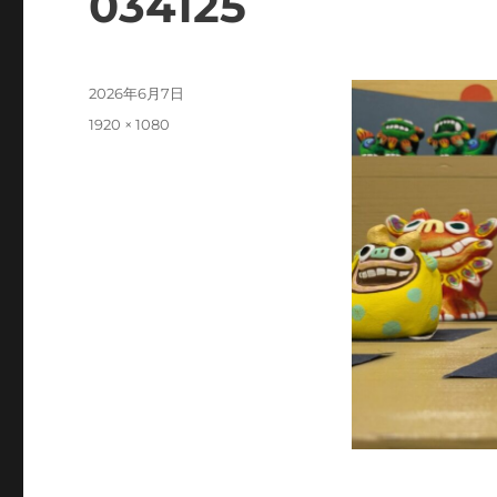
034125
投
2026年6月7日
稿
フ
1920 × 1080
日:
ル
サ
イ
ズ