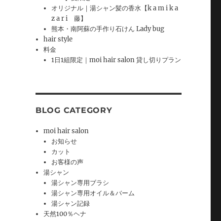
オリジナル｜湯シャン髪の香水【k a m i k a
z a r i 藤】
熊本・南阿蘇の手作り石けん Lady bug
hair style
料金
1日1組限定｜moi hair salon 貸し切りプラン
BLOG CATEGORY
moi hair salon
お知らせ
カット
お客様の声
湯シャン
湯シャン専用ブラシ
湯シャン専用オイル＆バーム
湯シャン記録
天然100％ヘナ