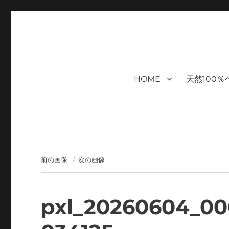
福岡｜天神/今泉/薬院の美容室｜
moi hair salon102は,『鏡1つ椅子1つ』。 髪を
まで営業｜天然100％ハナヘナ｜湯シャン｜ヘアドネーション｜
ケアサロン｜オフィシャルサ
HOME
天然100
ハナヘナ｜湯シャン｜
前の画像
次の画像
pxl_20260604_00