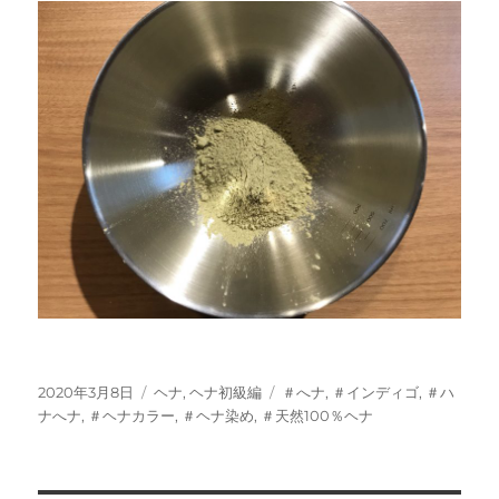
投
カ
タ
2020年3月8日
ヘナ
,
ヘナ初級編
＃へナ
,
＃インディゴ
,
＃ハ
稿
テ
グ
ナへナ
,
＃ヘナカラー
,
＃ヘナ染め
,
＃天然100％ヘナ
日:
ゴ
リ
ー