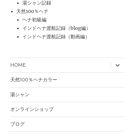
湯シャン記録
天然100％ヘナ
ヘナ初級編
インドヘナ渡航記録（blog編）
インドヘナ渡航記録（動画編）
サ
HOME
ブ
メ
ニ
天然100％ヘナカラー
ュ
ー
を
湯シャン
展
開
オンラインショップ
ブログ