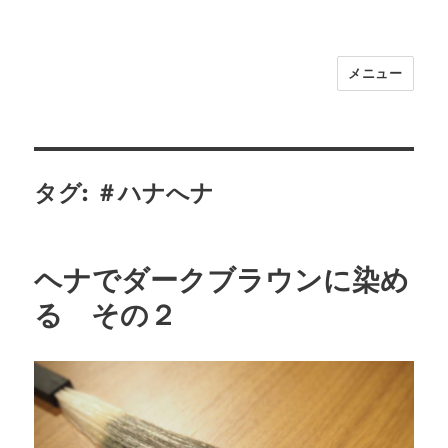
メニュー
福岡｜天神/今泉/薬院の美容室｜moi
hair salon102(モイ ヘアサロン）｜
30代からの大人の本気ケアサロン｜オ
フィシャルサイト｜福岡天神エリアで
タグ:
＃ハナへナ
早朝7時から深夜24時まで営業｜天然
100％ハナヘナ｜湯シャン｜
ヘナでダークブラウンに染め
る その２