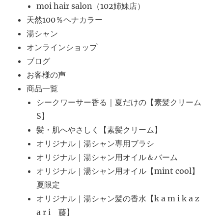
moi hair salon（102姉妹店）
天然100％ヘナカラー
湯シャン
オンラインショップ
ブログ
お客様の声
商品一覧
シークワーサー香る｜夏だけの【素髪クリーム
S】
髪・肌へやさしく【素髪クリーム】
オリジナル｜湯シャン専用ブラシ
オリジナル｜湯シャン用オイル＆バーム
オリジナル｜湯シャン用オイル【mint cool】
夏限定
オリジナル｜湯シャン髪の香水【k a m i k a z
a r i 藤】