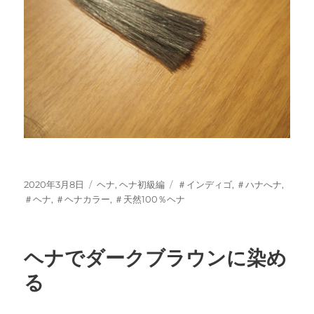
投
カ
タ
2020年3月8日
ヘナ
,
ヘナ初級編
＃インディゴ
,
＃ハナへナ
,
稿
テ
グ
＃ヘナ
,
＃ヘナカラー
,
＃天然100％ヘナ
日:
ゴ
リ
ー
ヘナでダークブラウンに染め
る