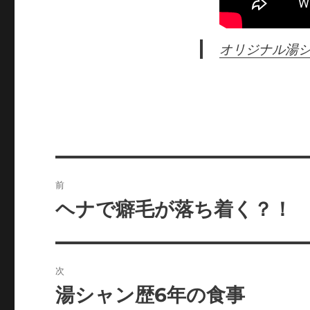
オリジナル湯シャ
投
前
稿
ヘナで癖毛が落ち着く？！
前
の
ナ
投
ビ
稿:
次
ゲ
湯シャン歴6年の食事
次