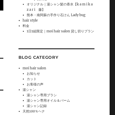
オリジナル｜湯シャン髪の香水【k a m i k a
z a r i 藤】
熊本・南阿蘇の手作り石けん Lady bug
hair style
料金
1日1組限定｜moi hair salon 貸し切りプラン
BLOG CATEGORY
moi hair salon
お知らせ
カット
お客様の声
湯シャン
湯シャン専用ブラシ
湯シャン専用オイル＆バーム
湯シャン記録
天然100％ヘナ