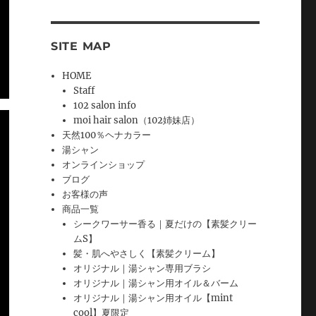
SITE MAP
HOME
Staff
102 salon info
moi hair salon（102姉妹店）
天然100％ヘナカラー
湯シャン
オンラインショップ
ブログ
お客様の声
商品一覧
シークワーサー香る｜夏だけの【素髪クリー
ムS】
髪・肌へやさしく【素髪クリーム】
オリジナル｜湯シャン専用ブラシ
オリジナル｜湯シャン用オイル＆バーム
オリジナル｜湯シャン用オイル【mint
cool】夏限定