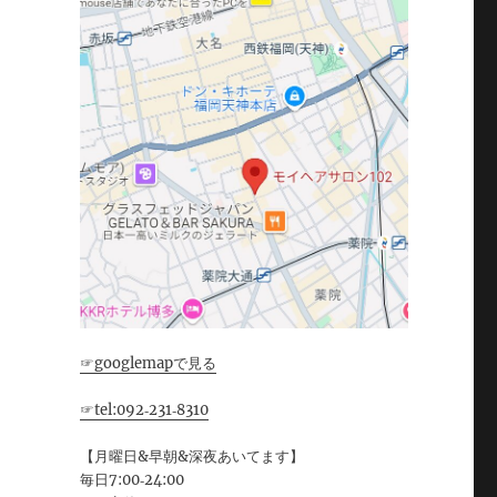
☞googlemapで見る
☞tel:092‐231‐8310
【月曜日&早朝&深夜あいてます】
毎日7:00‐24:00