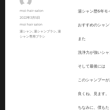
投
moi-hair-salon
湯シャン歴6年モ
稿
投
2022年3月5日
者
稿
カ
moi hair salon
おすすめのシャン
日:
テ
タ
湯シャン
,
湯シャンブラシ
,
湯
ゴ
グ
シャン専用ブラシ
また
リ
ー
洗浄力が強いシャ
そして最後には
このシャンプーが
良くね、見ます。
ちなみに、僕もた