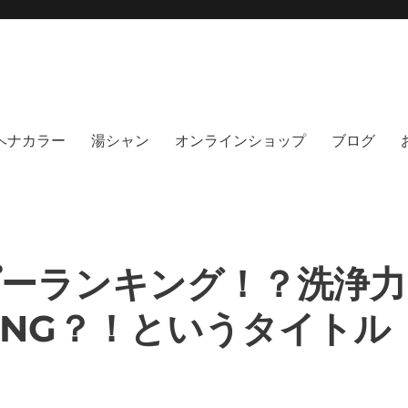
moi hair salon102(モイ
綺麗にする事に, 徹底的に向き合うヘアサロンです。天然100%ヘナ、オーガニック
no poo｜福岡天神｜今泉｜薬院｜
イト｜福岡天神エリアで早朝7時から
％ヘナカラー
湯シャン
オンラインショップ
ブログ
ーランキング！？洗浄力
NG？！というタイトル