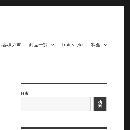
 ヘアサロン）｜30代からの大人の本気
カラーを使った髪/白髪染めと高い技術で、健やかで美しい髪へ｜福岡で深夜24時
深夜24時まで営業｜天然100％
お客様の声
商品一覧
hair style
料金
検索
検
索