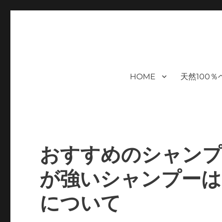
福岡｜天神/今泉/薬院の美容室｜
moi hair salon102は,『鏡1つ椅子1つ』。 髪を
まで営業｜天然100％ハナヘナ｜湯シャン｜ヘアドネーション｜
ケアサロン｜オフィシャルサ
HOME
天然100
ハナヘナ｜湯シャン｜
おすすめのシャンプ
が強いシャンプーは
について