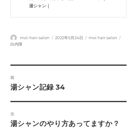
投
投
カ
タ
moi-hair-salon
2022年5月24日
moi hair salon
稿
稿
テ
グ
白内障
者
日:
ゴ
リ
ー
投
前
稿
湯シャン記録 34
前
の
ナ
投
ビ
稿:
次
ゲ
湯シャンのやり方あってますか？
次
の
ー