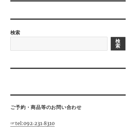
投
シ
稿:
ョ
検索
ン
検
索
ご予約・商品等のお問い合わせ
☞tel:092‐231‐8310