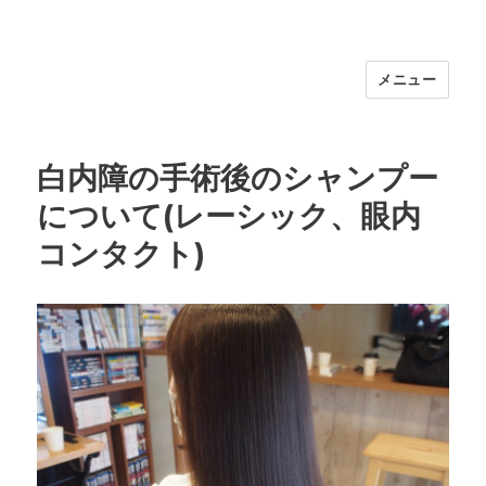
メニュー
福岡｜天神/今泉/薬院の美容室｜moi
hair salon102(モイ ヘアサロン）｜
30代からの大人の本気ケアサロン｜オ
白内障の手術後のシャンプー
フィシャルサイト｜福岡天神エリアで
について(レーシック、眼内
早朝7時から深夜24時まで営業｜天然
100％ハナヘナ｜湯シャン｜
コンタクト)