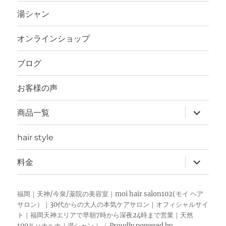
ー
を
湯シャン
展
開
オンラインショップ
ブログ
お客様の声
サ
商品一覧
ブ
メ
ニ
hair style
ュ
ー
を
サ
料金
展
ブ
開
メ
ニ
ュ
福岡｜天神/今泉/薬院の美容室｜moi hair salon102(モイ ヘア
ー
サロン）｜30代からの大人の本気ケアサロン｜オフィシャルサイ
を
ト｜福岡天神エリアで早朝7時から深夜24時まで営業｜天然
展
開
100％ハナヘナ｜湯シャン｜
Proudly powered by