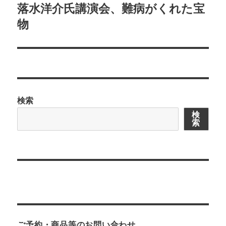
ゲ
落水洋介氏講演会、難病がくれた宝
次
の
物
ー
投
シ
稿:
ョ
ン
検索
検
索
ご予約・商品等のお問い合わせ