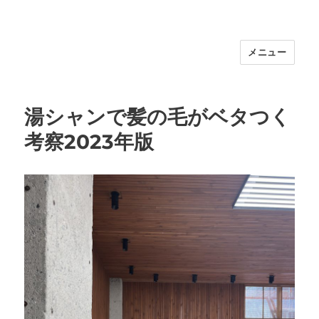
メニュー
福岡｜天神/今泉/薬院の美容室｜moi
hair salon102(モイ ヘアサロン）｜
30代からの大人の本気ケアサロン｜オ
湯シャンで髪の毛がベタつく
フィシャルサイト｜福岡天神エリアで
考察2023年版
早朝7時から深夜24時まで営業｜天然
100％ハナヘナ｜湯シャン｜