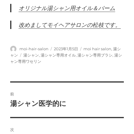
オリジナル湯シャン用オイル＆バーム
改めましてモイヘアサロンの松枝です。
投
投
カ
moi-hair-salon
2023年1月5日
moi hair salon
,
湯シ
稿
稿
テ
タ
ャン
湯シャン
,
湯シャン専用オイル
,
湯シャン専用ブラシ
,
湯シ
者
日:
ゴ
グ
ャン専用ワセリン
リ
ー
投
前
稿
湯シャン医学的に
前
の
ナ
投
ビ
稿:
次