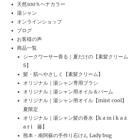
天然100％ヘナカラー
湯シャン
オンラインショップ
ブログ
お客様の声
商品一覧
シークワーサー香る｜夏だけの【素髪クリーム
S】
髪・肌へやさしく【素髪クリーム】
オリジナル｜湯シャン専用ブラシ
オリジナル｜湯シャン用オイル＆バーム
オリジナル｜湯シャン用オイル【mint cool】
夏限定
オリジナル｜湯シャン髪の香水【k a m i k a z
a r i 藤】
熊本・南阿蘇の手作り石けん Lady bug