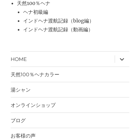
天然100％ヘナ
ヘナ初級編
インドヘナ渡航記録（blog編）
インドヘナ渡航記録（動画編）
サ
HOME
ブ
メ
ニ
天然100％ヘナカラー
ュ
ー
を
湯シャン
展
開
オンラインショップ
ブログ
お客様の声