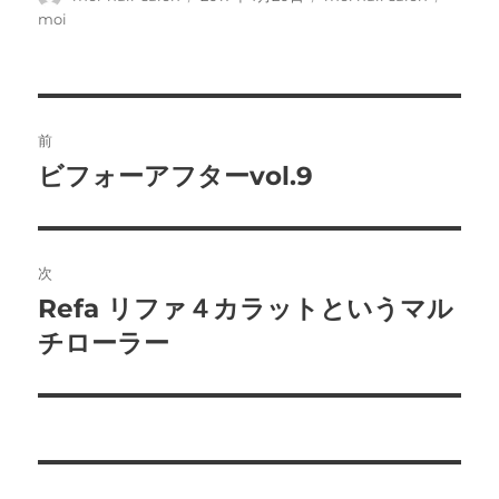
稿
稿
テ
グ
moi
者
日:
ゴ
リ
ー
投
前
稿
ビフォーアフターvol.9
前
の
ナ
投
ビ
稿:
次
ゲ
Refa リファ４カラットというマル
次
の
チローラー
ー
投
シ
稿:
ョ
ン