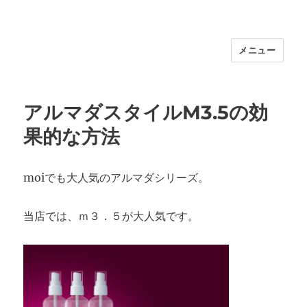
メニュー
福岡｜天神/今泉/薬院の美容室｜moi
hair salon102(モイ ヘアサロン）｜
30代からの大人の本気ケアサロン｜オ
アルマダスタイルM3.5の効
フィシャルサイト｜福岡天神エリアで
果的な方法
早朝7時から深夜24時まで営業｜天然
100％ハナヘナ｜湯シャン｜
moiでも大人気のアルマダシリーズ。
当店では、ｍ３．５が大人気です。