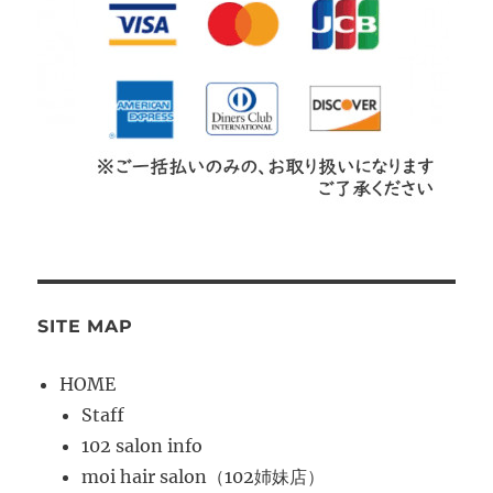
SITE MAP
HOME
Staff
102 salon info
moi hair salon（102姉妹店）