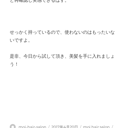
と再確認し実感できるはず。
せっかく持っているので、使わないのはもったいな
いですよ。
是非、今日から試して頂き、美髪を手に入れましょ
う！
投
投
カ
タ
moi-hair-salon
2017年4月20日
moi hair salon