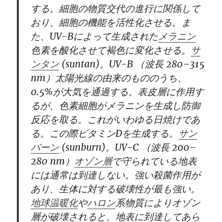
する。細胞の物質交代の進行に関係して
おり、細胞の機能を活性化させる。ま
た、
UV-B
によって生成された
メラニン
色素を酸化させて褐色に変化させる。
サ
ンタン
(
suntan
)
。
UV-B
（波長
280–315
nm
）太陽光線の由来のもののうち、
0.5%
が大気を通過する。表皮層に作用す
るが、色素細胞がメラニンを生成し防御
反応を取る。これがいわゆる日焼けであ
る。この際ビタミン
D
を生成する。
サン
バーン
(
sunburn
)
。
UV-C
（波長
200–
280 nm
）
オゾン層
で守られている地表
には通常は到達しない。強い殺菌作用が
あり、生体に対する破壊性が最も強い。
地球温暖化
や
ハロン
系物質によりオゾン
層が破壊されると、地表に到達してあら