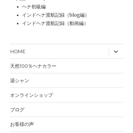
ヘナ初級編
インドヘナ渡航記録（blog編）
インドヘナ渡航記録（動画編）
サ
HOME
ブ
メ
ニ
天然100％ヘナカラー
ュ
ー
を
湯シャン
展
開
オンラインショップ
ブログ
お客様の声