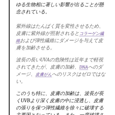
ゆる生物相に著しい影響が出ることが懸
念されている。
紫外線はたんぱく質を変性させるため、
皮膚に紫外線が照射されると
コラーゲン
繊
および弾性繊維にダメージを与えて皮
維
膚を加齢させる。
波長の長いUVAの危険性は近年まで軽視
されてきたが、皮膚の加齢、
へのダ
DNA
メージ、
へのリスクはゼロではな
皮膚がん
い。
このうち特に、皮膚の加齢は、波長が長
く
UVB
より深く皮膚の中に浸透し、皮膚
の張りを保つ弾性繊維を徐々に破壊する
主要因となっている。また、一度破壊さ