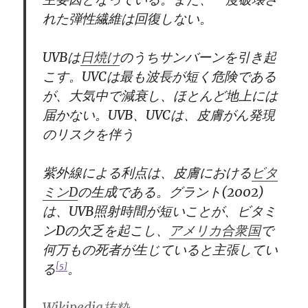
れた弾性繊維は回復しない。
UVB
は
日焼け
のうちサンバーンを引き起
こす。
UVC
は最も波長が短く危険である
が、大気中で減衰し、ほとんど地上には
届かない。
UVB
、
UVC
は、皮膚がん発現
のリスクを伴う
紫外線による利点は、皮膚における
ビタ
ミン
D
の生成である。グラント
(2002)
は、
UVB
照射時間が短いことが、ビタミ
ン
D
の欠乏を起こし、
アメリカ合衆国
で
何万もの死者が生じていると主張してい
[5]
る
。
Wikipedia抜粋