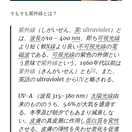
そもそも紫外線とは？
紫外線
（しがいせん、
英
:
ultraviolet
）と
は、
波長
が
10 – 400
nm
、即ち
可視光線
より短く軟
X
線
より長い
不可視光線
の
電
磁波
である。
可視光線
の紫色の外側とい
う意味で
紫外線
という。
1960
年代以前は
[1]
菫外線
（きんがいせん）とも
。また、
英語の
ultraviolet
から
UV
と略される。
UV-A
（波長
315–380 nm
）
太陽光線
由
来のもののうち、
5.6%
が大気を通過す
る。冬季及び朝夕でもあまり減衰しな
い。
皮膚
の真皮層に作用し
蛋白質
を
変性
させる。皮膚の弾性を失わせ老化を促進