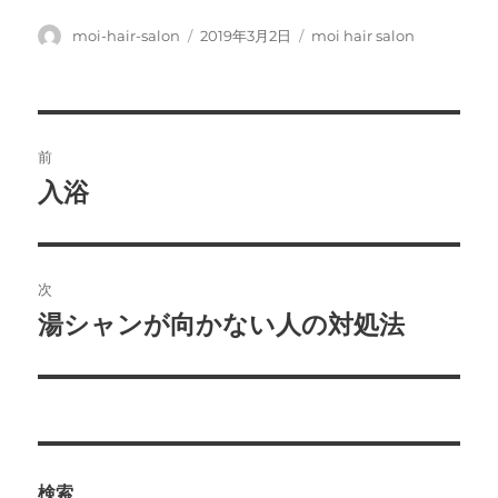
投
投
カ
moi-hair-salon
2019年3月2日
moi hair salon
稿
稿
テ
者
日:
ゴ
リ
ー
投
前
稿
入浴
前
の
ナ
投
ビ
稿:
次
ゲ
湯シャンが向かない人の対処法
次
の
ー
投
シ
稿:
ョ
検索