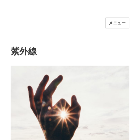
メニュー
福岡｜天神/今泉/薬院の美容室｜moi
hair salon102(モイ ヘアサロン）｜
30代からの大人の本気ケアサロン｜オ
紫外線
フィシャルサイト｜福岡天神エリアで
早朝7時から深夜24時まで営業｜天然
100％ハナヘナ｜湯シャン｜