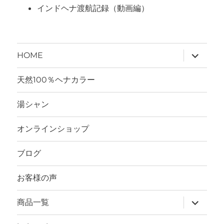
インドヘナ渡航記録（動画編）
サ
HOME
ブ
メ
ニ
天然100％ヘナカラー
ュ
ー
を
湯シャン
展
開
オンラインショップ
ブログ
お客様の声
サ
商品一覧
ブ
メ
ニ