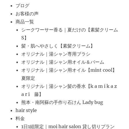
ブログ
お客様の声
商品一覧
シークワーサー香る｜夏だけの【素髪クリーム
S】
髪・肌へやさしく【素髪クリーム】
オリジナル｜湯シャン専用ブラシ
オリジナル｜湯シャン用オイル＆バーム
オリジナル｜湯シャン用オイル【mint cool】
夏限定
オリジナル｜湯シャン髪の香水【k a m i k a z
a r i 藤】
熊本・南阿蘇の手作り石けん Lady bug
hair style
料金
1日1組限定｜moi hair salon 貸し切りプラン