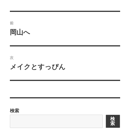
リ
ー
投
前
稿
岡山へ
前
の
ナ
投
ビ
稿:
次
ゲ
メイクとすっぴん
次
の
ー
投
シ
稿:
ョ
検索
ン
検
索