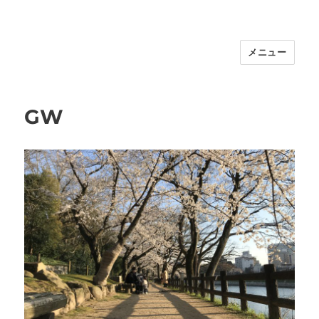
メニュー
福岡｜天神/今泉/薬院の美容室｜moi
hair salon102(モイ ヘアサロン）｜
30代からの大人の本気ケアサロン｜オ
GW
フィシャルサイト｜福岡天神エリアで
早朝7時から深夜24時まで営業｜天然
100％ハナヘナ｜湯シャン｜