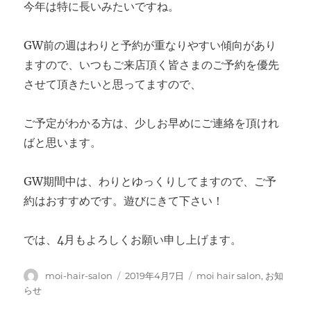
今年は特に長いみたいですね。
GW前の週はわりと予約が重なりやすい傾向があり
ますので、いつもご来店頂く皆さまのご予約を優先
させて頂きたいと思ってますので、
ご予定がわかる方は、少しお早めにご連絡を頂けれ
ばと思います。
GW期間中は、わりとゆっくりしてますので、ご予
約はおすすめです。遊びにきて下さい！
では、4月もよろしくお願い申し上げます。
投
投
カ
moi-hair-salon
2019年4月7日
moi hair salon
,
お知
稿
稿
テ
らせ
者
日:
ゴ