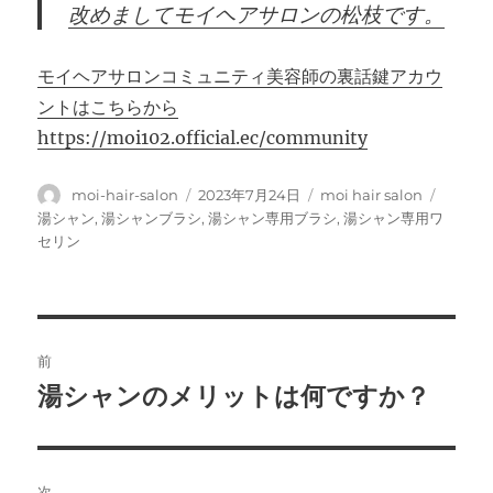
改めましてモイヘアサロンの松枝です。
モイヘアサロンコミュニティ美容師の裏話鍵アカウ
ントはこちらから
https://moi102.official.ec/community
投
投
カ
タ
moi-hair-salon
2023年7月24日
moi hair salon
稿
稿
テ
グ
湯シャン
,
湯シャンブラシ
,
湯シャン専用ブラシ
,
湯シャン専用ワ
者
日:
ゴ
セリン
リ
ー
投
前
稿
湯シャンのメリットは何ですか？
前
の
ナ
投
ビ
稿:
次