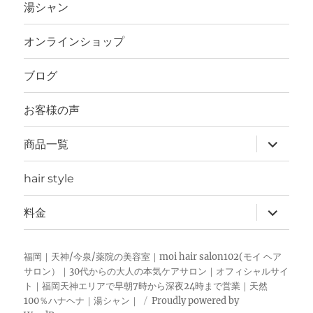
を
湯シャン
展
開
オンラインショップ
ブログ
お客様の声
サ
商品一覧
ブ
メ
ニ
hair style
ュ
ー
を
サ
料金
展
ブ
開
メ
ニ
ュ
福岡｜天神/今泉/薬院の美容室｜moi hair salon102(モイ ヘア
ー
サロン）｜30代からの大人の本気ケアサロン｜オフィシャルサイ
を
ト｜福岡天神エリアで早朝7時から深夜24時まで営業｜天然
展
開
100％ハナヘナ｜湯シャン｜
Proudly powered by