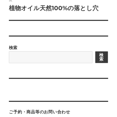
ゲ
植物オイル天然100%の落とし穴
次
の
ー
投
シ
稿:
ョ
検索
ン
検
索
ご予約・商品等のお問い合わせ