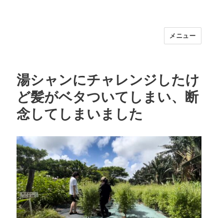
メニュー
福岡｜天神/今泉/薬院の美容室｜moi
hair salon102(モイ ヘアサロン）｜
30代からの大人の本気ケアサロン｜オ
湯シャンにチャレンジしたけ
フィシャルサイト｜福岡天神エリアで
ど髪がベタついてしまい、断
早朝7時から深夜24時まで営業｜天然
100％ハナヘナ｜湯シャン｜
念してしまいました